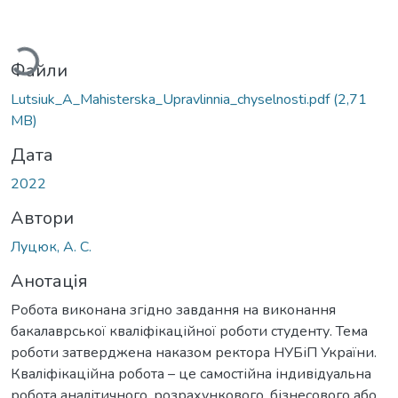
ажиться...
Файли
Lutsiuk_A_Мahisterska_Upravlinnia_chyselnosti.pdf
(2,71
MB)
Дата
2022
Автори
Луцюк, А. С.
Анотація
Робота виконана згідно завдання на виконання
бакалаврської кваліфікаційної роботи студенту. Тема
роботи затверджена наказом ректора НУБіП України.
Кваліфікаційна робота – це самостійна індивідуальна
робота аналітичного, розрахункового, бізнесового або