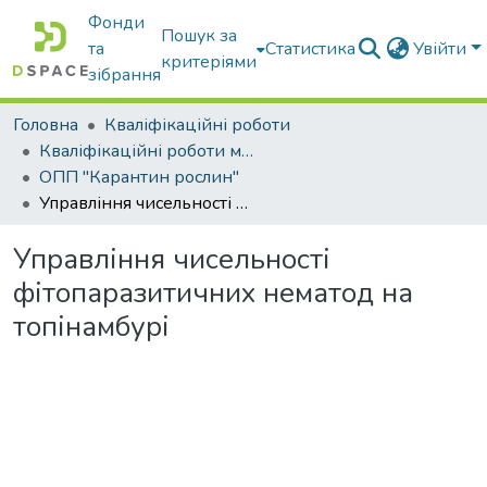
Фонди
Пошук за
та
Статистика
Увійти
критеріями
зібрання
Головна
Кваліфікаційні роботи
Кваліфікаційні роботи магістрів
ОПП "Карантин рослин"
Управління чисельності фітопаразитичних нематод на топінамбурі
Управління чисельності
фітопаразитичних нематод на
топінамбурі