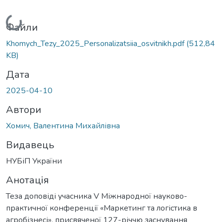
Вантажиться...
Файли
Khomych_Tezy_2025_Personalizatsiia_osvitnikh.pdf
(512,84
KB)
Дата
2025-04-10
Автори
Хомич, Валентина Михайлівна
Видавець
НУБіП України
Анотація
Теза доповіді учасника V Міжнародної науково-
практичної конференції «Маркетинг та логістика в
агробізнесі», присвяченої 127-річчю заснування