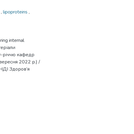
s
,
lipoproteins
,
ing internal
теріали
0-річчю кафедр
ересня 2022 р.) /
НДІ Здоров’я