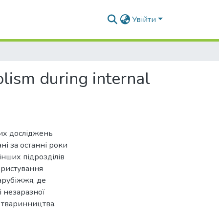
Увійти
olism during internal
вих досліджень
і за останні роки
нших підрозділів
ористування
арубіжжя, де
і незаразної
ії тваринництва.