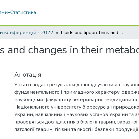
ями
Статистика
и конференцій - 2022
Lipids and lipoproteins and changes in their metabolism during internal diseases
ns and changes in their metab
Анотація
У статті подані результати доповіді учасників науко
фундаментального і прикладного характеру, одержан
науковцями факультету ветеринарної медицини та і
Національного університету біоресурсів і природок
України, навчальних і наукових установ України та з
проводяться дослідження з біології тварин, заразної 
патології тварин, гігієни та якості і безпеки продукц