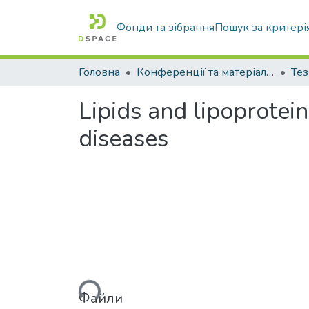
Фонди та зібрання
Пошук за критері
Головна
Конференції та матеріали конференцій
Тез
Lipids and lipoprotei
diseases
Вантажиться...
Файли