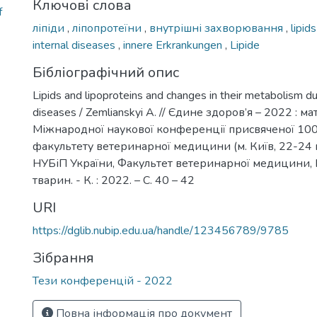
Ключові слова
f
ліпіди
,
ліпопротеїни
,
внутрішні захворювання
,
lipid
internal diseases
,
innere Erkrankungen
,
Lipide
Бібліографічний опис
Lipids and lipoproteins and changes in their metabolism dur
diseases / Zemlianskyi A. // Єдине здоров’я – 2022 : ма
Міжнародної наукової конференції присвяченої 10
факультету ветеринарної медицини (м. Київ, 22-24 в
НУБіП України, Факультет ветеринарної медицини, 
тварин. - К. : 2022. – С. 40 – 42
URI
https://dglib.nubip.edu.ua/handle/123456789/9785
Зібрання
Тези конференцій - 2022
Повна інформація про документ