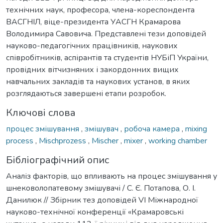
технічних наук, професора, члена-кореспондента
ВАСГНІЛ, віце-президента УАСГН Крамарова
Володимира Савовича. Представлені тези доповідей
науково-педагогічних працівників, наукових
співробітників, аспірантів та студентів НУБіП України,
провідних вітчизняних і закордонних вищих
навчальних закладів та наукових установ, в яких
розглядаються завершені етапи розробок.
Ключові слова
процес змішування
,
змішувач
,
робоча камера
,
mixing
process
,
Mischprozess
,
Mischer
,
mixer
,
working chamber
Бібліографічний опис
Аналіз факторів, що впливають на процес змішування у
шнековолопатевому змішувачі / C. Є. Потапова, О. І.
Данилюк // Збірник тез доповідей VI Міжнародної
науково-технічної конференції «Крамаровські