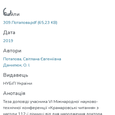
Вантажиться...
Файли
309.Потапова.pdf
(65,23 KB)
Дата
2019
Автори
Потапова, Світлана Євгеніївна
Данилюк, О. І.
Видавець
НУБіП України
Анотація
Теза доповіді учасника VI Міжнародної науково-
технічної конференції «Крамаровські читання» з
нагоди 112-ї річниці від дня народження доктора