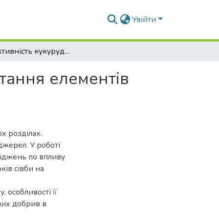
Увійти
Продуктивність кукурудзи на зерно за використання елементів точного землеробства
тання елементів
х розділах.
джерел. У роботі
ліджень по впливу
ків сівби на
 особливості її
них добрив в