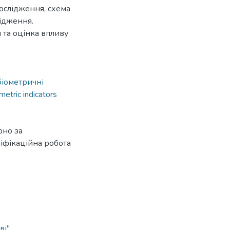
ослідження, схема
лідження.
 та оцінка впливу
біометричні
metric indicators
рно за
ліфікаційна робота
ві"