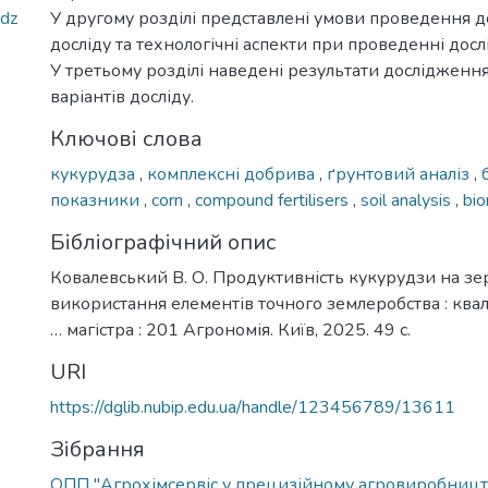
udz
У другому розділі представлені умови проведення д
досліду та технологічні аспекти при проведенні дос
У третьому розділі наведені результати дослідження
варіантів досліду.
Ключові слова
кукурудза
,
комплексні добрива
,
ґрунтовий аналіз
,
показники
,
corn
,
compound fertilisers
,
soil analysis
,
bio
Бібліографічний опис
Ковалевський В. О. Продуктивність кукурудзи на зе
використання елементів точного землеробства : ква
… магістра : 201 Агрономія. Київ, 2025. 49 с.
URI
https://dglib.nubip.edu.ua/handle/123456789/13611
Зібрання
ОПП "Агрохімсервіс у прецизійному агровиробницт