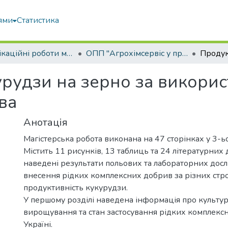
ями
Статистика
Кваліфікаційні роботи магістрів
ОПП "Агрохімсервіс у прецизійному агровиробництві"
урудзи на зерно за викорис
ва
Анотація
Магістерська робота виконана на 47 сторінках у 3-ьо
Містить 11 рисунків, 13 таблиць та 24 літературних 
наведені результати польових та лабораторних дос
внесення рідких комплексних добрив за різних стро
продуктивність кукурудзи.
У першому розділі наведена інформація про культуру,
вирощування та стан застосування рідких комплекс
Україні.