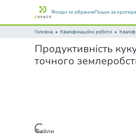
Фонди та зібрання
Пошук за критері
Головна
Кваліфікаційні роботи
Продуктивність кук
точного землеробст
Файли