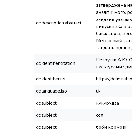
затверджена нак
аналітичного, р
завдань узагал
dc.description.abstract
випускника в ра
бакалаврів, йог
Метою виконанн
завдань відпов
Петрунів А.Ю. 
dc.identifier.citation
культурами : дип
dc.identifier.uri
https://dglib.nu
dc.language.iso
uk
dc.subject
кукурудза
dc.subject
соя
dc.subject
боби кормові