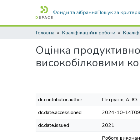
Фонди та зібрання
Пошук за критері
Головна
Кваліфікаційні роботи
Оцінка продуктивнос
високобілковими к
dc.contributor.author
Петрунів, А. Ю.
dc.date.accessioned
2024-10-14T09
dc.date.issued
2021
Робота виконана