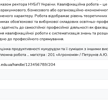
азом ректора НУБіП України. Кваліфікаційна робота – це 
озрахункового, бізнесового або організаційно-економічног
ьненого характеру. Робота відображає рівень теоретичних
мках обов’язкової та вибіркової складових освітньо-проф
о здатність до самостійної професійної діяльності як фахів
я кваліфікаційної роботи є систематизація знань та роз
ідно до професійного спрямування.
Оцінка продуктивності кукурудзи та її сумішок з іншими 
ломна робота ... магістра : 201 «Агрономія» / Петрунів А.Ю. -
bip.edu.ua/handle/123456789/204