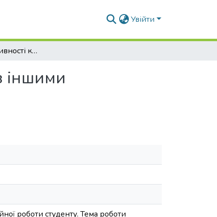
Увійти
Оцінка продуктивності кукурудзи та її сумішок з іншими високобілковими кормовими культурами
з іншими
йної роботи студенту. Тема роботи