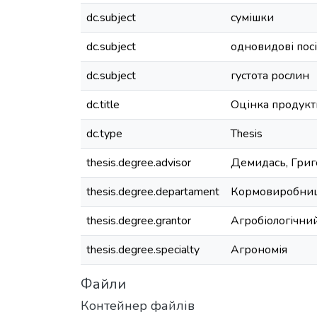
dc.subject
сумішки
dc.subject
одновидові пос
dc.subject
густота рослин
dc.title
Оцінка продукт
dc.type
Thesis
thesis.degree.advisor
Демидась, Григо
thesis.degree.departament
Кормовиробництв
thesis.degree.grantor
Агробіологічни
thesis.degree.specialty
Агрономія
Файли
Контейнер файлів