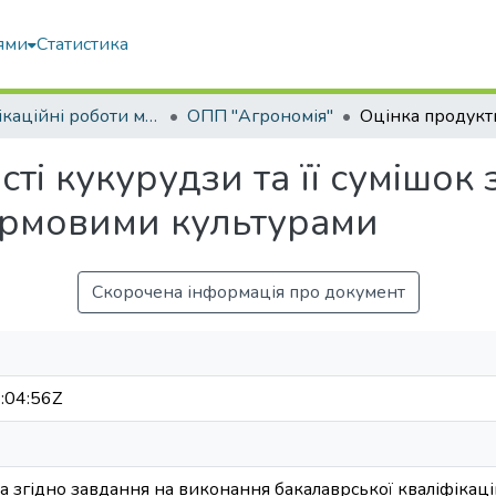
ями
Статистика
Кваліфікаційні роботи магістрів
ОПП "Агрономія"
ті кукурудзи та її сумішок 
ормовими культурами
Скорочена інформація про документ
:04:56Z
 згідно завдання на виконання бакалаврської кваліфікаці