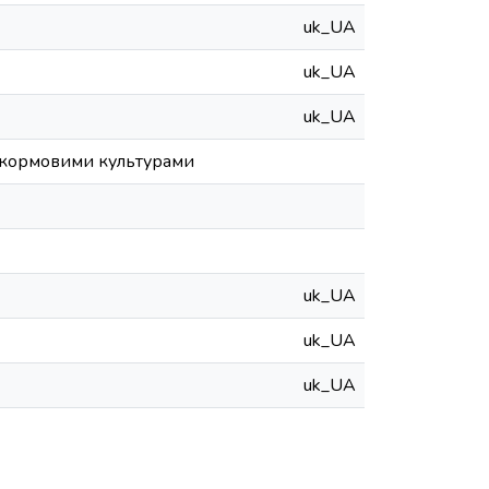
uk_UA
uk_UA
uk_UA
и кормовими культурами
uk_UA
uk_UA
uk_UA