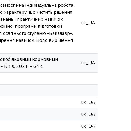
самостійна індивідуальна робота
о характеру, що містить рішення
 знань і практичних навичок
uk_UA
есійної програми підготовки
ця освітнього ступеню «Бакалавр».
ширення навичок щодо вирішення
високобілковими кормовими
uk_UA
 Київ, 2021. – 64 с.
uk_UA
uk_UA
uk_UA