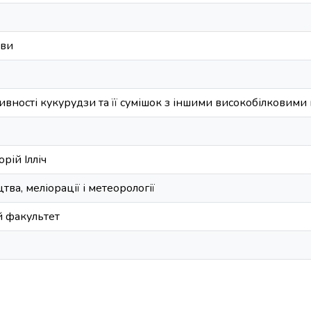
іви
ивності кукурудзи та її сумішок з іншими високобілковим
рій Ілліч
а, меліорації і метеорології
й факультет