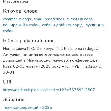
Мазуркевича
Ключові слова
common in dogs
,
small-breed dogs
,
tumors in dogs
,
поширений у собак
,
собаки дрібних порід
,
пухлини у
собак
Бібліографічний опис
Hornostaieva K. О., Dankevych N. I. Melanoma in dogs //
Актуальні питання ветеринарної патології : тези
доповідей з Міжнародної наукової конференції, м.
Київ, 02-03 жовтня 2025 року. – К. : НУБіП, 2025.- С.
30-31.
URI
https://dglib.nubip.edu.ua/handle/123456789/12807
Зібрання
Тези конференцій - 2025