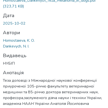
Hornostaieva_Dankevych_Teza_Melanoma_in_dogs.pdf
(323,71 KB)
Дата
2025-10-02
Автори
Hornostaieva, K. О.
Dankevych, N. I.
Видавець
НУБІП
Анотація
Теза доповіді з Міжнародної наукової конференції
приуроченої 105-річчю факультету ветеринарної
медицини та 85-річчю доктора ветеринарних наук,
професора,заслуженого діяча науки і техніки України,
академіка НААН України Анатолія Йосиповича