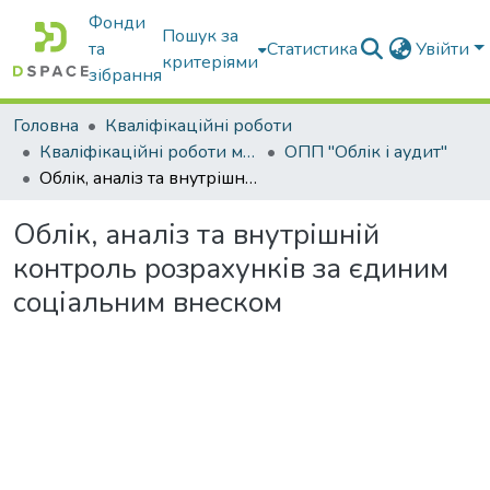
Фонди
Пошук за
та
Статистика
Увійти
критеріями
зібрання
Головна
Кваліфікаційні роботи
Кваліфікаційні роботи магістрів
ОПП "Облік і аудит"
Облік, аналіз та внутрішній контроль розрахунків за єдиним соціальним внеском
Облік, аналіз та внутрішній
контроль розрахунків за єдиним
соціальним внеском