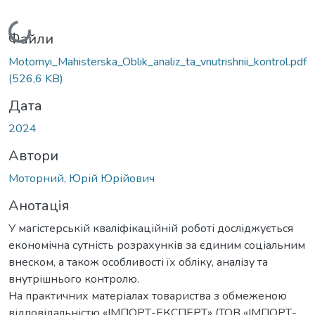
Вантажиться...
Файли
Motornyi_Mahisterska_Oblik_analiz_ta_vnutrishnii_kontrol.pdf
(526,6 KB)
Дата
2024
Автори
Моторний, Юрій Юрійович
Анотація
У магістерській кваліфікаційній роботі досліджується
економічна сутність розрахунків за єдиним соціальним
внеском, а також особливості їх обліку, аналізу та
внутрішнього контролю.
На практичних матеріалах товариства з обмеженою
відповідальністю «ІМПОРТ-ЕКСПЕРТ» (ТОВ «ІМПОРТ-