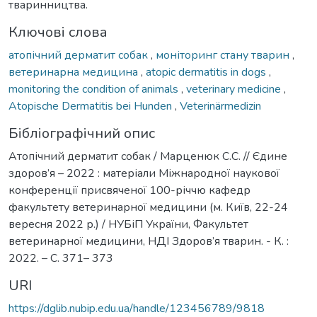
тваринництва.
Ключові слова
атопічний дерматит собак
,
моніторинг стану тварин
,
ветеринарна медицина
,
atopic dermatitis in dogs
,
monitoring the condition of animals
,
veterinary medicine
,
Atopische Dermatitis bei Hunden
,
Veterinärmedizin
Бібліографічний опис
Атопічний дерматит собак / Марценюк С.С. // Єдине
здоров’я – 2022 : матеріали Міжнародної наукової
конференції присвяченої 100-річчю кафедр
факультету ветеринарної медицини (м. Київ, 22-24
вересня 2022 р.) / НУБіП України, Факультет
ветеринарної медицини, НДІ Здоров’я тварин. - К. :
2022. – С. 371– 373
URI
https://dglib.nubip.edu.ua/handle/123456789/9818