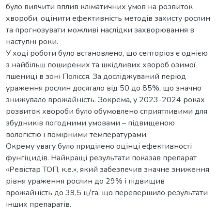
було вивчити вплив кліматичних умов на розвиток
хвороби, оцінити ефективність методів захисту рослин
та прогнозувати можливі наслідки захворювання в
наступні роки.
У ході роботи було встановлено, що септоріоз є однією
з найбільш поширених та шкідливих хвороб озимої
пшениці в зоні Полісся. За досліджуваний період
ураження рослин досягало від 50 до 85%, що значно
знижувало врожайність. Зокрема, у 2023-2024 роках
розвиток хвороби було обумовлено сприятливими для
збудників погодними умовами – підвищеною
вологістю і помірними температурами.
Окрему увагу було приділено оцінці ефективності
фунгіцидів. Найкращі результати показав препарат
«Ревістар ТОП, к.е.», який забезпечив значне зниження
рівня ураження рослин до 29% і підвищив
врожайність до 39,5 ц/га, що перевершило результати
інших препаратів.