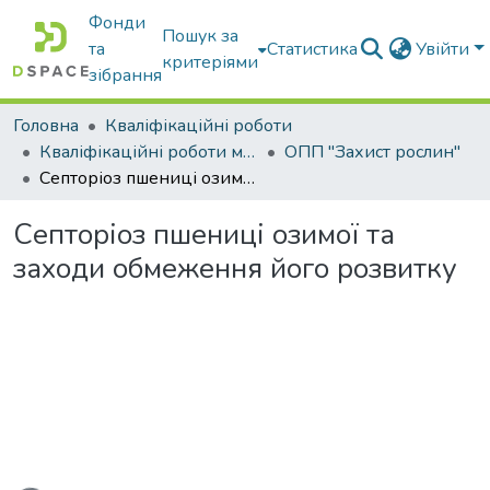
Фонди
Пошук за
та
Статистика
Увійти
критеріями
зібрання
Головна
Кваліфікаційні роботи
Кваліфікаційні роботи магістрів
ОПП "Захист рослин"
Септоріоз пшениці озимої та заходи обмеження його розвитку
Септоріоз пшениці озимої та
заходи обмеження його розвитку