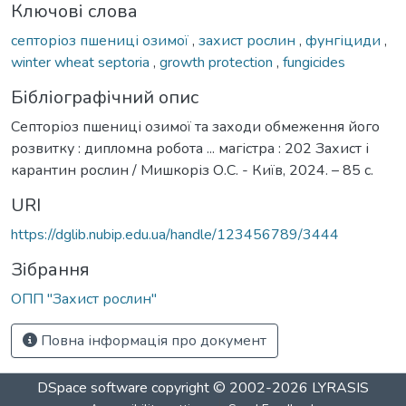
Ключові слова
септоріоз пшениці озимої
,
захист рослин
,
фунгіциди
,
winter wheat septoria
,
growth protection
,
fungicides
Бібліографічний опис
Септоріоз пшениці озимої та заходи обмеження його
розвитку : дипломна робота ... магістра : 202 Захист і
карантин рослин / Мишкоріз О.С. - Київ, 2024. – 85 с.
URI
https://dglib.nubip.edu.ua/handle/123456789/3444
Зібрання
ОПП "Захист рослин"
Повна інформація про документ
DSpace software
copyright © 2002-2026
LYRASIS