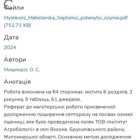
Вантажиться...
Файли
Myshkoriz_Mahisterska_Septorioz_pshenytsi_ozymoi.pdf
(751,71 KB)
Дата
2024
Автори
Мишкоріз, О. С.
Анотація
Робота виконана на 84 сторінках, містить 6 розділів, 3
рисунка, 9 таблиць, 61 джерело.
Реферат до магістерської роботи присвячений
дослідженню поширення септоріозу на посівах озимої
пшениці, яке було проведенона полях ТОВ «Інститут
Агробіології» в селі Високе, Брусилівського району,
Житомирської області. Основною метою дослідження