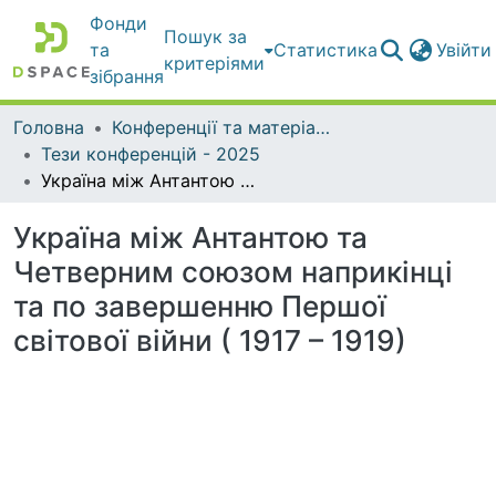
Фонди
Пошук за
та
Статистика
Увійт
критеріями
зібрання
Головна
Конференції та матеріали конференцій
Тези конференцій - 2025
Україна між Антантою та Четверним союзом наприкінці та по завершенню Першої світової війни ( 1917 – 1919)
Україна між Антантою та
Четверним союзом наприкінці
та по завершенню Першої
світової війни ( 1917 – 1919)