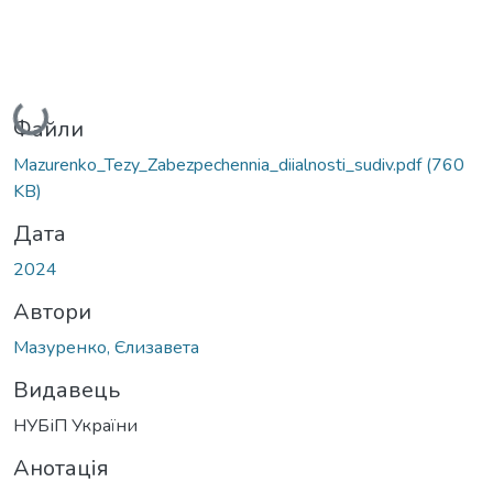
Вантажиться...
Файли
Mazurenko_Tezy_Zabezpechennia_diialnosti_sudiv.pdf
(760
KB)
Дата
2024
Автори
Мазуренко, Єлизавета
Видавець
НУБіП України
Анотація