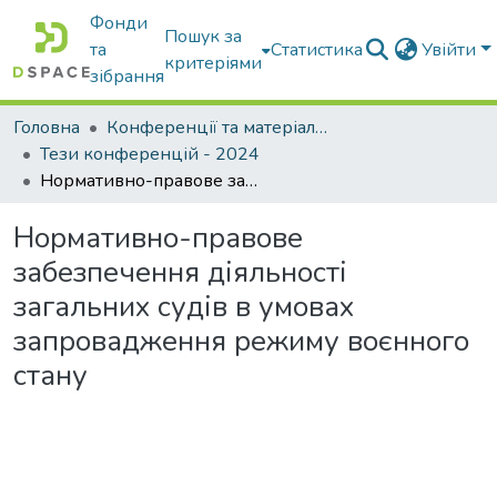
Фонди
Пошук за
та
Статистика
Увійти
критеріями
зібрання
Головна
Конференції та матеріали конференцій
Тези конференцій - 2024
Нормативно-правове забезпечення діяльності загальних судів в умовах запровадження режиму воєнного стану
Нормативно-правове
забезпечення діяльності
загальних судів в умовах
запровадження режиму воєнного
стану