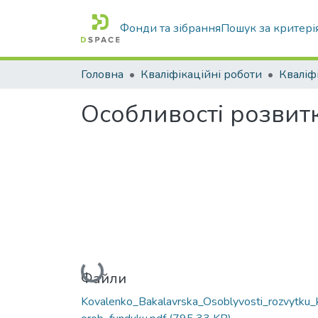
Фонди та зібрання
Пошук за критері
Головна
Кваліфікаційні роботи
Особливості розвит
Вантажиться...
Файли
Kovalenko_Bakalavrska_Osoblyvosti_rozvytku_