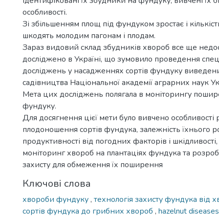
ідентифіковані їх збудники на фундуку, вивчені їх бі
особливості.
Зі збільшенням площ під фундуком зростає і кількіс
шкодять молодим пагонам і плодам.
Зараз видовий склад збудників хвороб все ще недо
досліджено в Україні, що зумовило проведення спе
досліджень у насадженнях сортів фундуку виведених
садівництва Національної академії аграрних наук Ук
Мета цих досліджень полягала в моніторингу пошир
фундуку.
Для досягнення цієї мети було вивчено особливості р
плодоношення сортів фундука, залежність їхнього ро
продуктивності від погодних факторів і шкідливості
моніторинг хвороб на плантаціях фундука та розро
захисту для обмеження їх поширення
Ключові слова
хвороби фундуку
,
технологія захисту фундука від 
сортів фундука до грибних хвороб
,
hazelnut disease