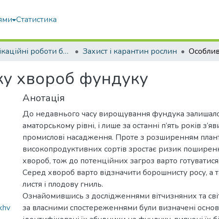
ями
Статистика
Кваліфікаційні роботи бакалаврів
Захист і карантин рослин
ку хвороб фундуку
Анотація
До недавнього часу вирощування фундука залишал
аматорському рівні, і лише за останні п’ять років з’я
промислові насадження. Проте з розширенням плант
високопродуктивних сортів зростає ризик поширен
хвороб, тож до потенційних загроз варто готуватися
Серед хвороб варто відзначити борошнисту росу, а 
листя і плодову гниль.
Ознайомившись з дослідженнями вітчизняних та світ
khv
за власними спостереженнями були визначені основ