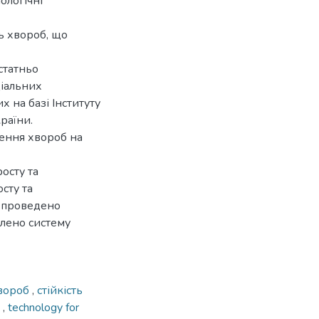
ологічні
ть хвороб, що
статньо
ціальних
 на базі Інституту
раїни.
ення хвороб на
осту та
сту та
, проведено
блено систему
хвороб
,
стійкість
s
,
technology for