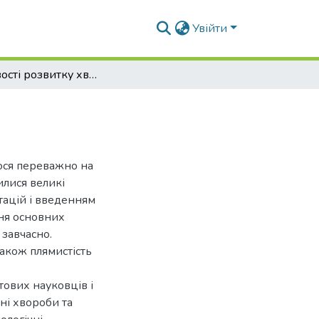
Увійти
Особливості розвитку хвороб фундуку
ося переважно на
вилися великі
ацій і введенням
ня основних
 завчасно.
також плямистість
ових науковців і
ні хвороби та