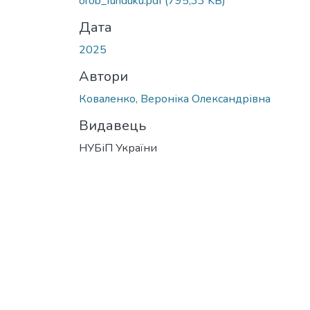
orob_funduku.pdf
(795,33 KB)
Дата
2025
Автори
Коваленко, Вероніка Олександрівна
Видавець
НУБіП України