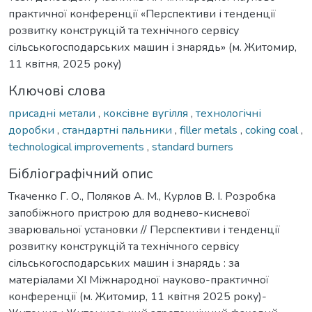
практичної конференції «Перспективи і тенденції
розвитку конструкцій та технічного сервісу
сільськогосподарських машин і знарядь» (м. Житомир,
11 квітня, 2025 року)
Ключові слова
присадні метали
,
коксівне вугілля
,
технологічні
доробки
,
стандартні пальники
,
filler metals
,
coking coal
,
technological improvements
,
standard burners
Бібліографічний опис
Ткаченко Г. О., Поляков А. М., Курлов В. І. Розробка
запобіжного пристрою для воднево-кисневої
зварювальної установки // Перспективи і тенденції
розвитку конструкцій та технічного сервісу
сільськогосподарських машин і знарядь : за
матеріалами XI Міжнародної науково-практичної
конференції (м. Житомир, 11 квітня 2025 року)-