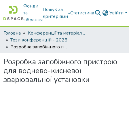
Фонди
Пошук за
та
Статистика
Увійти
критеріями
зібрання
Головна
Конференції та матеріали конференцій
Тези конференцій - 2025
Розробка запобіжного пристрою для воднево-кисневої зварювальної установки
Розробка запобіжного пристрою
для воднево-кисневої
зварювальної установки