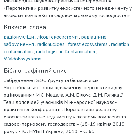
Міжнародна науково-практична конференція
«Перспективи розвитку екосистемного менеджменту у
лісовому комплексі та садово-парковому господарстві».
Ключові слова
радіонукліди
,
лісові екосистеми
,
радіаційне
забруднення
,
radionuclides
,
forest ecosystems
,
radiation
contamination
,
radiologische Kontamination
,
Waldökosysteme
Бібліографічний опис
Забруднення Sr90 ґрунту та біомаси лісів
Чорнобильської зони відчуження: перспективи для
оцінювання / М.С. Мацала, А.М. Білоус, Д.М. Голяка //
Тези доповідей учасників Міжнародної науково-
практичної конференції «Перспективи розвитку
екосистемного менеджменту у лісовому комплексі та
садово-парковому господарстві» (18-19 квітня 2019
року). - К. : НУБіП України, 2019. – С. 69