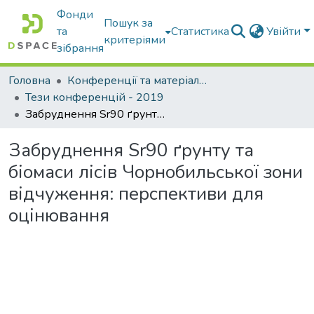
Фонди
Пошук за
та
Статистика
Увійти
критеріями
зібрання
Головна
Конференції та матеріали конференцій
Тези конференцій - 2019
Забруднення Sr90 ґрунту та біомаси лісів Чорнобильської зони відчуження: перспективи для оцінювання
Забруднення Sr90 ґрунту та
біомаси лісів Чорнобильської зони
відчуження: перспективи для
оцінювання