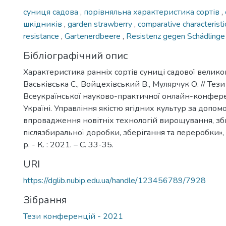
суниця садова
,
порівняльна характеристика сортів
,
шкідників
,
garden strawberry
,
comparative characteristi
resistance
,
Gartenerdbeere
,
Resistenz gegen Schädlinge
Бібліографічний опис
Характеристика ранніх сортів суниці садової великоп
Васьківська С., Войцехівський В., Мулярчук О. // Тез
Всеукраїнської науково-практичної онлайн-конфере
Україні. Управління якістю ягідних культур за допом
впровадження новітніх технологій вирощування, зб
післязбиральної доробки, зберігання та переробки»,
р. - К. : 2021. – С. 33-35.
URI
https://dglib.nubip.edu.ua/handle/123456789/7928
Зібрання
Тези конференцій - 2021