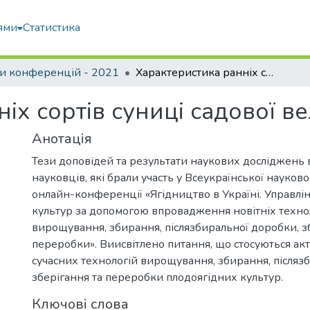
ями
Статистика
и конференцій - 2021
Характеристика ранніх сортів суниці садової великоплідної
іх сортів суниці садової в
Анотація
Тези доповідей та результати наукових досліджень 
науковців, які брали участь у Всеукраїнської науков
онлайн-конференції «Ягідництво в Україні. Управлін
культур за допомогою впровадження новітніх техно
вирощування, збирання, післязбиральної доробки, з
переробки». Виисвітлено питання, що стосуються ак
сучасних технологій вирощування, збирання, післяз
зберігання та переробки плодоягідних культур.
Ключові слова