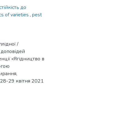
стійкість до
cs of varieties
,
pest
лідної /
и доповідей
нції «Ягідництво в
огою
ирання,
 28-29 квітня 2021