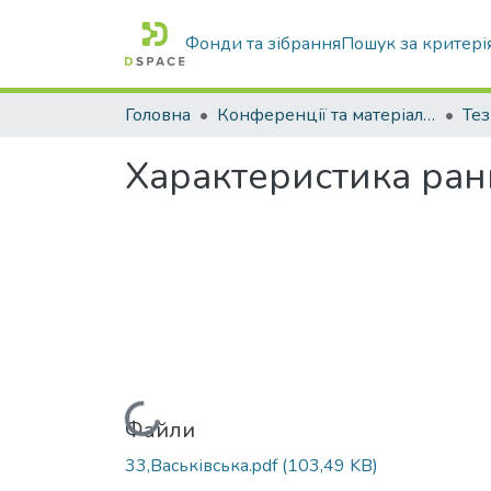
Фонди та зібрання
Пошук за критері
Головна
Конференції та матеріали конференцій
Тез
Характеристика ранн
Вантажиться...
Файли
33,Васьківська.pdf
(103,49 KB)