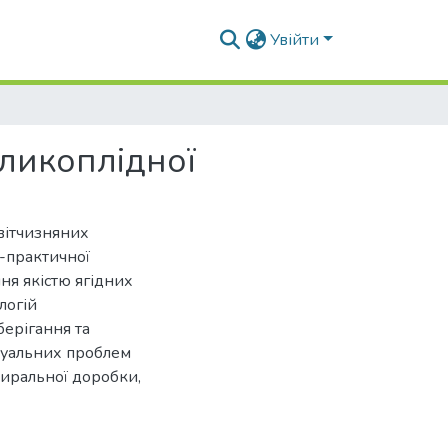
Увійти
еликоплідної
вітчизняних
о-практичної
ня якістю ягідних
логій
берігання та
туальних проблем
биральної доробки,