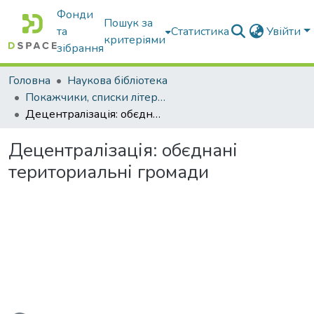
Фонди
Пошук за
та
Статистика
Увійти
критеріями
зібрання
Головна
Наукова бібліотека
Покажчики, списки літератури, сценарії, методичні розробки
Децентралізація: обєднані териториальні громади
Децентралізація: обєднані
териториальні громади
житься...