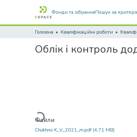
Фонди та зібрання
Пошук за критері
Головна
Кваліфікаційні роботи
Облік і контроль до
Вантажиться...
Файли
Chukhno K_V_2021_m.pdf
(4,71 MB)