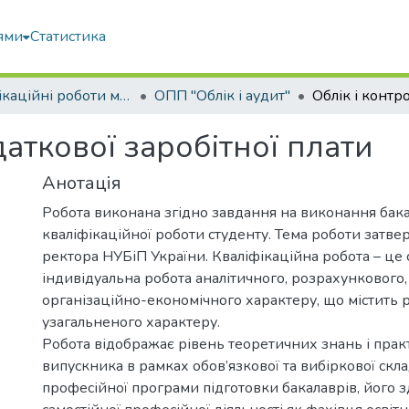
ями
Статистика
Кваліфікаційні роботи магістрів
ОПП "Облік і аудит"
даткової заробітної плати
Анотація
Робота виконана згідно завдання на виконання бак
кваліфікаційної роботи студенту. Тема роботи затв
ректора НУБіП України. Кваліфікаційна робота – це 
індивідуальна робота аналітичного, розрахункового,
організаційно-економічного характеру, що містить 
узагальненого характеру.
Робота відображає рівень теоретичних знань і пра
випускника в рамках обов’язкової та вибіркової скл
професійної програми підготовки бакалаврів, його з