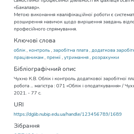
самостійної професійної діяльності як фахівця освіт
«Бакалавр».
Метою виконання кваліфікаційної роботи є системат
розширення навичок щодо вирішення завдань відп
професійного спрямування.
Ключові слова
облік
,
контроль
,
заробітна плата
,
додаткова заробіт
працівникам
,
премії
,
утримання
,
розрахунки
Бібліографічний опис
Чухно К.В. Облік і контроль додаткової заробітної пл
робота ... магістра : 071 «Облік і оподаткування» / Чухн
2021. - 77 с.
URI
https://dglib.nubip.edu.ua/handle/123456789/1689
Зібрання