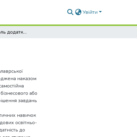
Увійти
Облік і контроль додаткової заробітної плати
алаврської
ерджена наказом
самостійна
 бізнесового або
рішення завдань
ктичних навичок
адових освітньо-
датність до