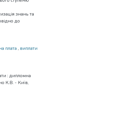
нього ступеню
изація знань та
овідно до
на плата
,
виплати
ати : дипломна
о К.В. - Київ,