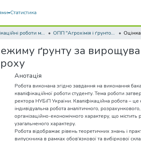
ями
Статистика
Кваліфікаційні роботи магістрів
ОПП "Агрохімія і ґрунтознавство"
ежиму ґрунту за вирощува
ороху
Анотація
Робота виконана згідно завдання на виконання бак
кваліфікаційної роботи студенту. Тема роботи затв
ректора НУБіП України. Кваліфікаційна робота – це 
індивідуальна робота аналітичного, розрахункового,
організаційно-економічного характеру, що містить 
узагальненого характеру.
Робота відображає рівень теоретичних знань і пра
випускника в рамках обов’язкової та вибіркової скл