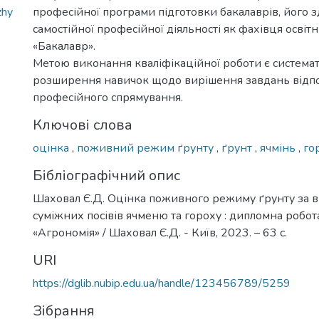
zhy
професійної програми підготовки бакалаврів, його з
самостійної професійної діяльності як фахівця освіт
«Бакалавр».
Метою виконання кваліфікаційної роботи є системат
розширення навичок щодо вирішення завдань відп
професійного спрямування.
Ключові слова
оцінка
,
поживний режим ґрунту
,
ґрунт
,
ячмінь
,
го
Бібліографічний опис
Шаховал Є.Д. Оцінка поживного режиму ґрунту за
суміжних посівів ячменю та гороху : дипломна робота .
«Агрономія» / Шаховал Є.Д. - Київ, 2023. – 63 с.
URI
https://dglib.nubip.edu.ua/handle/123456789/5259
Зібрання