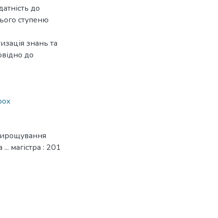
датність до
нього ступеню
изація знань та
овідно до
рох
 вирощування
.. магістра : 201