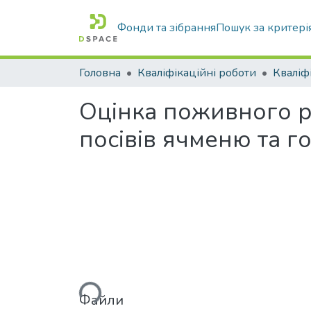
Фонди та зібрання
Пошук за критері
Головна
Кваліфікаційні роботи
Оцінка поживного р
посівів ячменю та г
Вантажиться...
Файли