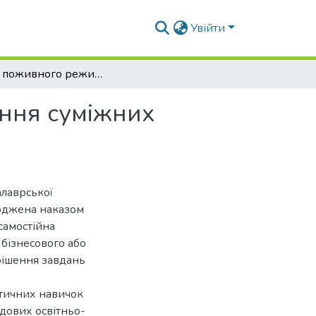
Увійти
Оцінка поживного режиму ґрунту за вирощування суміжних посівів ячменю та гороху
ння суміжних
алаврської
ерджена наказом
самостійна
 бізнесового або
рішення завдань
ктичних навичок
адових освітньо-