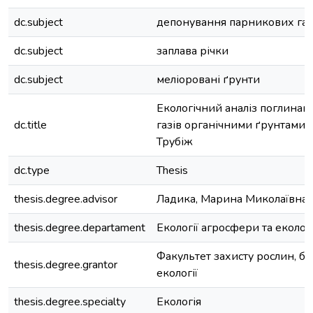
dc.subject
депонування парникових газ
dc.subject
заплава річки
dc.subject
меліоровані ґрунти
Екологічний аналіз поглина
dc.title
газів органічними ґрунтами 
Трубіж
dc.type
Thesis
thesis.degree.advisor
Ладика, Марина Миколаївна
thesis.degree.departament
Екології агросфери та еколо
Факультет захисту рослин, бі
thesis.degree.grantor
екології
thesis.degree.specialty
Екологія