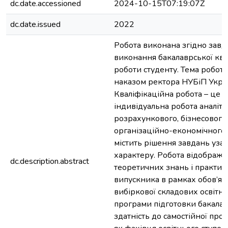
dc.date.accessioned
2024-10-15T07:19:07Z
dc.date.issued
2022
Робота виконана згідно завд
виконання бакалаврської ква
роботи студенту. Тема робот
наказом ректора НУБіП Укра
Кваліфікаційна робота – це с
індивідуальна робота аналіти
розрахункового, бізнесового
організаційно-економічного 
містить рішення завдань уза
характеру. Робота відобража
dc.description.abstract
теоретичних знань і практи
випускника в рамках обов’язк
вибіркової складових освітн
програми підготовки бакалав
здатність до самостійної проф