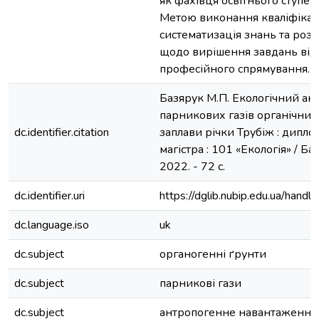
як фахівця освітнього ступен
Метою виконання кваліфікац
систематизація знань та ро
щодо вирішення завдань від
професійного спрямування.
Базярук М.П. Екологічний ан
парникових газів органічни
dc.identifier.citation
заплави річки Трубіж : диплом
магістра : 101 «Екологія» / Ба
2022. - 72 с.
dc.identifier.uri
https://dglib.nubip.edu.ua/ha
dc.language.iso
uk
dc.subject
органогенні ґрунти
dc.subject
парникові гази
dc.subject
антропогенне навантаження