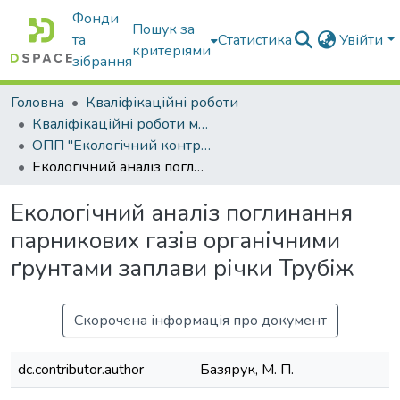
Фонди
Пошук за
та
Статистика
Увійти
критеріями
зібрання
Головна
Кваліфікаційні роботи
Кваліфікаційні роботи магістрів
ОПП "Екологічний контроль та аудит"
Екологічний аналіз поглинання парникових газів органічними ґрунтами заплави річки Трубіж
Екологічний аналіз поглинання
парникових газів органічними
ґрунтами заплави річки Трубіж
Скорочена інформація про документ
dc.contributor.author
Базярук, М. П.