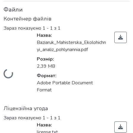
Файли
Контейнер файлів
Зараз показуємо
1 - 1 з 1
Назва:
Baziaruk_Мahisterska_Ekolohichn
yi_analiz_pohlynannia.pdf
Розмір:
2,39 MB
Вантажиться...
Формат:
Adobe Portable Document
Format
Ліцензійна угода
Зараз показуємо
1 - 1 з 1
Назва:
license.txt