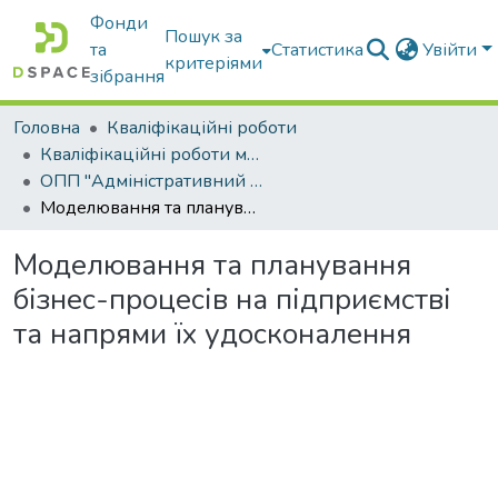
Фонди
Пошук за
та
Статистика
Увійти
критеріями
зібрання
Головна
Кваліфікаційні роботи
Кваліфікаційні роботи магістрів
ОПП "Адміністративний менеджмент"
Моделювання та планування бізнес-процесів на підприємстві та напрями їх удосконалення
Моделювання та планування
бізнес-процесів на підприємстві
та напрями їх удосконалення