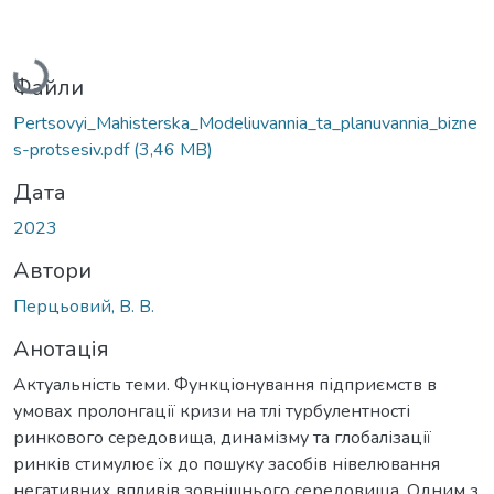
Вантажиться...
Файли
Pertsovyi_Mahisterska_Modeliuvannia_ta_planuvannia_bizne
s-protsesiv.pdf
(3,46 MB)
Дата
2023
Автори
Перцьовий, В. В.
Анотація
Актуальність теми. Функціонування підприємств в
умовах пролонгації кризи на тлі турбулентності
ринкового середовища, динамізму та глобалізації
ринків стимулює їх до пошуку засобів нівелювання
негативних впливів зовнішнього середовища. Одним з