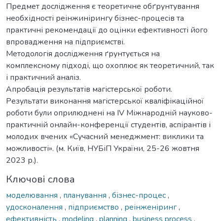
Предмет дослідження є теоретичне обґрунтування
необхідності реінжинірингу бізнес-процесів та
практичні рекомендації до оцінки ефективності його
впровадження на підприємстві.
Методологія дослідження ґрунтується на
комплексному підході, що охоплює як теоретичний, так
і практичний аналіз.
Апробація результатів магістерської роботи.
Результати виконання магістерської кваліфікаційної
роботи були оприлюднені на IV Міжнародній науково-
практичній онлайн-конференції студентів, аспірантів і
молодих вчених «Сучасний менеджмент: виклики та
можливості». (м. Київ, НУБіП України, 25-26 жовтня
2023 р.).
Ключові слова
моделювання
,
планування
,
бізнес-процес
,
удосконалення
,
підприємство
,
реінженіринг
,
ефективність
,
modeling
,
planning
,
business process
,