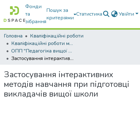
Фонди
Пошук за
та
Статистика
Увійти
критеріями
зібрання
Головна
Кваліфікаційні роботи
Кваліфікаційні роботи магістрів
ОПП "Педагогіка вищої школи"
Застосування інтерактивних методів навчання при підготовці викладачів вищої школи
Застосування інтерактивних
методів навчання при підготовці
викладачів вищої школи