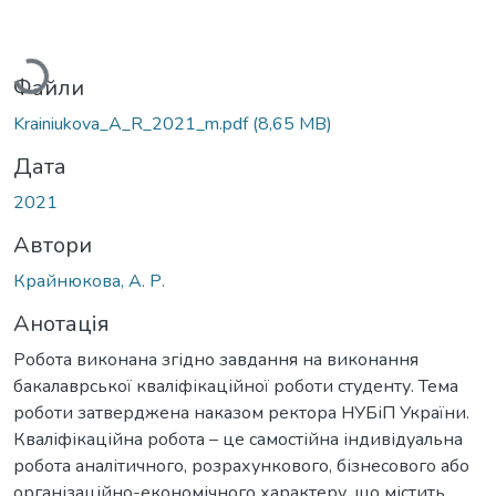
Вантажиться...
Файли
Krainiukova_A_R_2021_m.pdf
(8,65 MB)
Дата
2021
Автори
Крайнюкова, А. Р.
Анотація
Робота виконана згідно завдання на виконання
бакалаврської кваліфікаційної роботи студенту. Тема
роботи затверджена наказом ректора НУБіП України.
Кваліфікаційна робота – це самостійна індивідуальна
робота аналітичного, розрахункового, бізнесового або
організаційно-економічного характеру, що містить