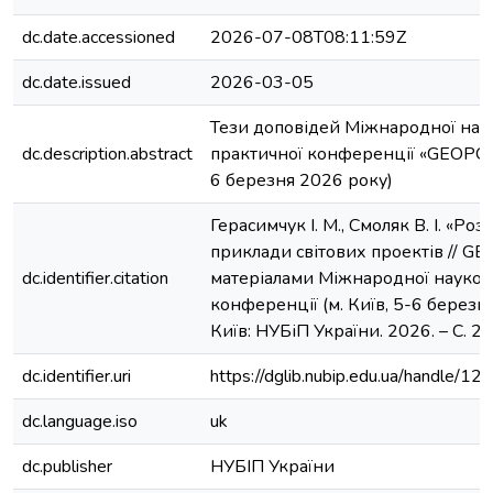
dc.date.accessioned
2026-07-08T08:11:59Z
dc.date.issued
2026-03-05
Тези доповідей Міжнародної нау
dc.description.abstract
практичної конференції «GEOPOINT
6 березня 2026 року)
Герасимчук І. М., Смоляк В. І. «Роз
приклади світових проектів // GE
dc.identifier.citation
матеріалами Міжнародної науков
конференції (м. Київ, 5-6 березня
Київ: НУБіП України. 2026. – С. 2
dc.identifier.uri
https://dglib.nubip.edu.ua/handle
dc.language.iso
uk
dc.publisher
НУБІП України