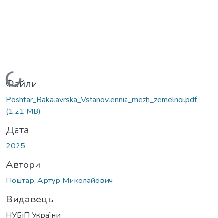
Вантажиться...
Файли
Poshtar_Bakalavrska_Vstanovlennia_mezh_zemelnoi.pdf
(1,21 MB)
Дата
2025
Автори
Поштар, Артур Миколайович
Видавець
НУБіП України