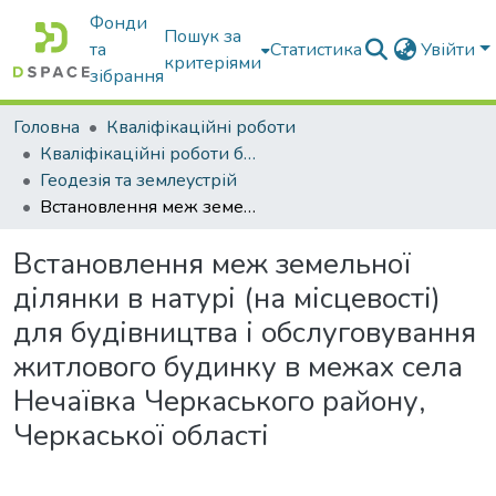
Фонди
Пошук за
та
Статистика
Увійти
критеріями
зібрання
Головна
Кваліфікаційні роботи
Кваліфікаційні роботи бакалаврів
Геодезія та землеустрій
Встановлення меж земельної ділянки в натурі (на місцевості) для будівництва і обслуговування житлового будинку в межах села Нечаївка Черкаського району, Черкаської області
Встановлення меж земельної
ділянки в натурі (на місцевості)
для будівництва і обслуговування
житлового будинку в межах села
Нечаївка Черкаського району,
Черкаської області