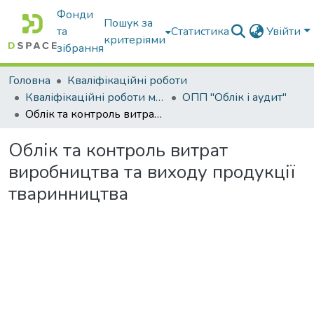
Фонди
Пошук за
та
Статистика
Увійти
критеріями
зібрання
Головна
Кваліфікаційні роботи
Кваліфікаційні роботи магістрів
ОПП "Облік і аудит"
Облік та контроль витрат виробництва та виходу продукції тваринництва
Облік та контроль витрат
виробництва та виходу продукції
тваринництва