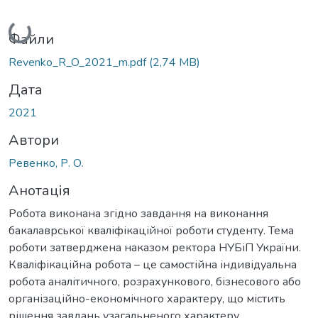
Вантажиться...
Файли
Revenko_R_O_2021_m.pdf
(2,74 MB)
Дата
2021
Автори
Ревенко, Р. О.
Анотація
Робота виконана згідно завдання на виконання
бакалаврської кваліфікаційної роботи студенту. Тема
роботи затверджена наказом ректора НУБіП України.
Кваліфікаційна робота – це самостійна індивідуальна
робота аналітичного, розрахункового, бізнесового або
організаційно-економічного характеру, що містить
рішення завдань узагальненого характеру.