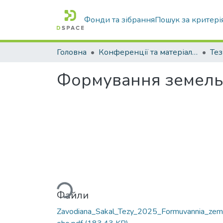
Фонди та зібрання
Пошук за критері
Головна
Конференції та матеріали конференцій
Тез
Формування земельн
Вантажиться...
Файли
Zavodiana_Sakal_Tezy_2025_Formuvannia_zem