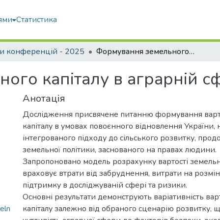
ями
Статистика
и конференцій - 2025
Формування земельного капіталу в аграрній сфері і права людини
ого капіталу в аграрній сф
Анотація
Дослідження присвячене питанню формування варт
капіталу в умовах повоєнного відновлення України, 
інтегрованого підходу до сільського розвитку, прод
земельної політики, заснованого на правах людини.
Запропоновано модель розрахунку вартості земельно
враховує втрати від забруднення, витрати на розмі
підтримку в досліджуваній сфері та ризики.
Основні результати демонструють варіативність вар
eln
капіталу залежно від обраного сценарію розвитку, 