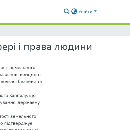
Увійти
ері і права людини
ості земельного
на основі концепції
овольчої безпеки та
го капіталу, що
нування, державну
тості земельного
що підтверджує