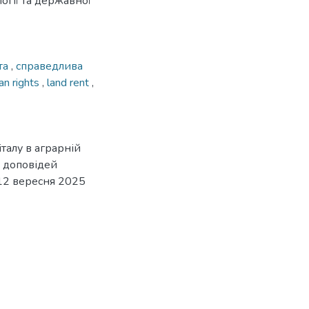
огії та державної
та
,
справедлива
n rights
,
land rent
,
талу в аграрній
и доповідей
12 вересня 2025