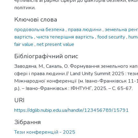
чутливість аграрної сфери до факторів безпеки, екол
політики.
Ключові слова
продовольча безпека
,
права людини
,
земельна рен
вартість
,
чиста теперішня вартість
,
food security
,
huma
fair value
,
net present value
Бібліографічний опис
Заводяна, М., Сакаль, О. Формування земельного капі
сфері і права людини // Land Unity Summit 2025 : тез
Міжнародної конференції (м. Івано-Франківськ 11-
р.). – Івано-Франківськ : ІФНТУНГ, 2025. – С. 65-67.
URI
https://dglib.nubip.edu.ua/handle/123456789/15791
Зібрання
Тези конференцій - 2025