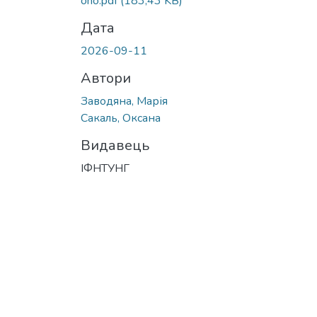
oho.pdf
(183,43 KB)
Дата
2026-09-11
Автори
Заводяна, Марія
Сакаль, Оксана
Видавець
ІФНТУНГ