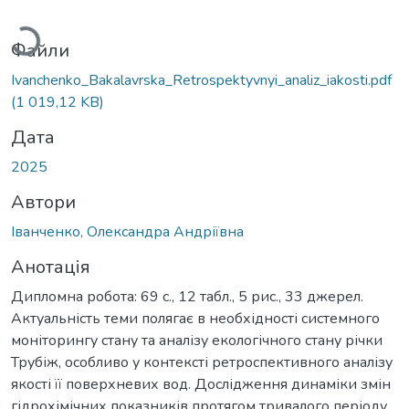
Вантажиться...
Файли
Ivanchenko_Bakalavrska_Retrospektyvnyi_analiz_iakosti.pdf
(1 019,12 KB)
Дата
2025
Автори
Іванченко, Олександра Андріївна
Анотація
Дипломна робота: 69 с., 12 табл., 5 рис., 33 джерел.
Актуальність теми полягає в необхідності системного
моніторингу стану та аналізу екологічного стану річки
Трубіж, особливо у контексті ретроспективного аналізу
якості її поверхневих вод. Дослідження динаміки змін
гідрохімічних показників протягом тривалого періоду