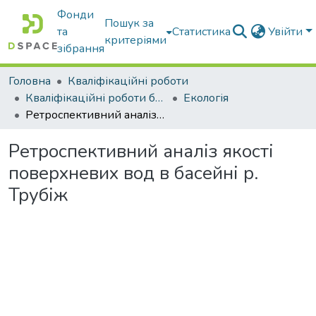
Фонди
Пошук за
та
Статистика
Увійти
критеріями
зібрання
Головна
Кваліфікаційні роботи
Кваліфікаційні роботи бакалаврів
Екологія
Ретроспективний аналіз якості поверхневих вод в басейні р. Трубіж
Ретроспективний аналіз якості
поверхневих вод в басейні р.
Трубіж