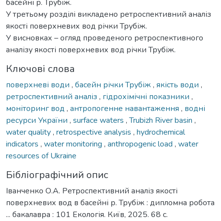
басейні р. Трубіж.
У третьому розділі викладено ретроспективний аналіз
якості поверхневих вод річки Трубіж.
У висновках – огляд проведеного ретроспективного
аналізу якості поверхневих вод річки Трубіж.
Ключові слова
поверхневі води
,
басейн річки Трубіж
,
якість води
,
ретроспективний аналіз
,
гідрохімічні показники
,
моніторинг вод
,
антропогенне навантаження
,
водні
ресурси України
,
surface waters
,
Trubizh River basin
,
water quality
,
retrospective analysis
,
hydrochemical
indicators
,
water monitoring
,
anthropogenic load
,
water
resources of Ukraine
Бібліографічний опис
Іванченко О.А. Ретроспективний аналіз якості
поверхневих вод в басейні р. Трубіж : дипломна робота
... бакалавра : 101 Екологія. Київ, 2025. 68 с.