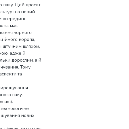
о паку. Цей проєкт
ультурі на новий
и всередині
вона має
ування чорного
ційного коропа,
ні штучним шляхом,
ною, адже й
ільки дорослим, а й
рчування. Тому
аспекти та
 вирощування
рного паку.
omum).
технологічне
рощування нових