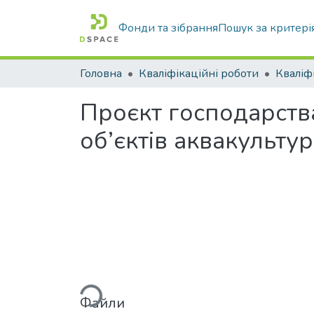
Фонди та зібрання
Пошук за критері
Головна
Кваліфікаційні роботи
Проєкт господарств
об’єктів аквакульту
Вантажиться...
Файли