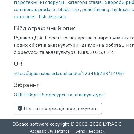
гідротехнічні споруди
,
категорії ставів
,
хвороби ри
commercial produce
,
black carp
,
pond farming
,
hydraulic 
categories
,
fish diseases
Бібліографічний опис
Рудаков Д.А. Проєкт господарства з вирощування то
нових об’єктів аквакультури : дипломна робота ... маг
біоресурси та аквакультура. Київ, 2025. 62 с.
URI
https://dglib.nubip.edu.ua/handle/123456789/14057
Зібрання
ОПП "Водні біоресурси та аквакультура"
Повна інформація про документ
DSpace software
copyright © 2002-2026
LYRASIS
Accessibility settings
Send Feedback