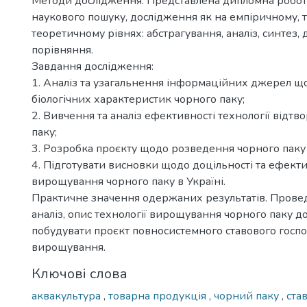
Методи дослідження. Представлена дипломна робот
наукового пошуку, дослідження як на емпіричному, та
теоретичному рівнях: абстрагування, аналіз, синтез,
порівняння.
Завдання дослідження:
1. Аналіз та узагальнення інформаційних джерел 
біологічних характеристик чорного паку;
2. Вивчення та аналіз ефективності технології відт
паку;
3. Розробка проєкту щодо розведення чорного паку в
4. Підготувати висновки щодо доцільності та ефекти
вирощування чорного паку в Україні.
Практичне значення одержаних результатів. Пров
аналіз, опис технології вирощування чорного паку д
побудувати проєкт повносистемного ставового госпо
вирощування.
Ключові слова
аквакультура
,
товарна продукція
,
чорний паку
,
ста