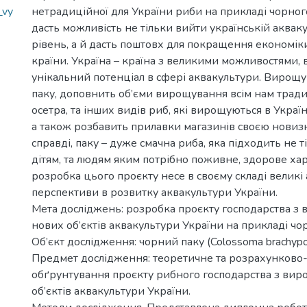
_vy
нетрадиційної для України риби на прикладі чорног
дасть можливість не тільки вийти українській аквак
рівень, а й дасть поштовх для покращення економік
країни. Україна – країна з великими можливостями, 
унікальний потенціал в сфері аквакультури. Вирощ
паку, доповнить об’єми вирощування всім нам тради
осетра, та інших видів риб, які вирощуються в Украї
а також розбавить прилавки магазинів своєю новиз
справді, паку – дуже смачна риба, яка підходить не т
дітям, та людям яким потрібно поживне, здорове ха
розробка цього проєкту несе в своєму складі великі 
перспективи в розвитку аквакультури України.
Мета досліджень: розробка проєкту господарства з
нових об’єктів аквакультури України на прикладі чо
Об’єкт дослідження: чорний паку (Colossoma brachyp
Предмет дослідження: теоретичне та розрахунково-
обґрунтування проєкту рибного господарства з ви
об’єктів аквакультури України.