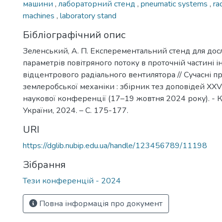
машини
,
лабораторний стенд
,
pneumatic systems
,
ra
machines
,
laboratory stand
Бібліографічний опис
Зеленський, А. П. Експерементальний стенд для до
параметрів повітряного потоку в проточній частині 
відцентрового радіального вентилятора // Сучасні 
землеробської механіки : збірник тез доповідей XХ
наукової конференції (17–19 жовтня 2024 року). - К
України, 2024. – С. 175-177.
URI
https://dglib.nubip.edu.ua/handle/123456789/11198
Зібрання
Тези конференцій - 2024
Повна інформація про документ