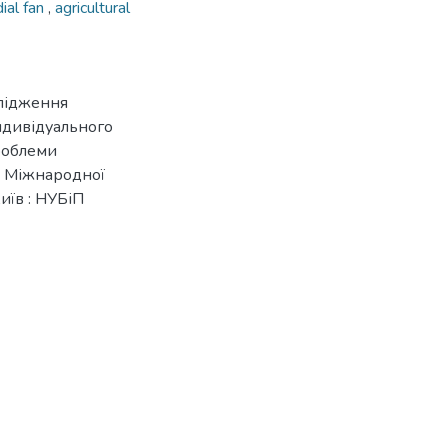
dial fan
,
agricultural
слідження
індивідуального
проблеми
V Міжнародної
иїв : НУБіП