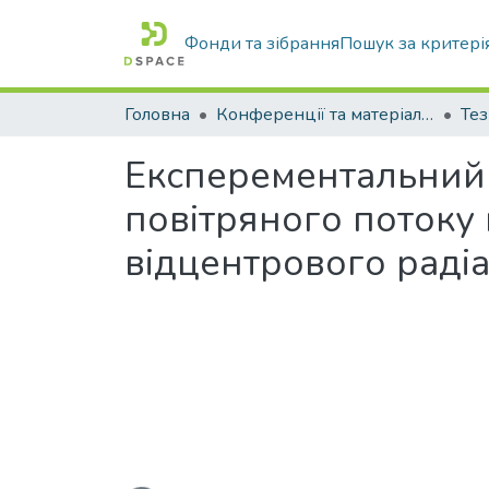
Фонди та зібрання
Пошук за критері
Головна
Конференції та матеріали конференцій
Тез
Експерементальний 
повітряного потоку 
відцентрового раді
Вантажиться...