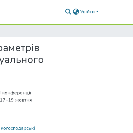
Увійти
раметрів
дуального
ої конференції
в,17–19 жовтня
ькогосподарські