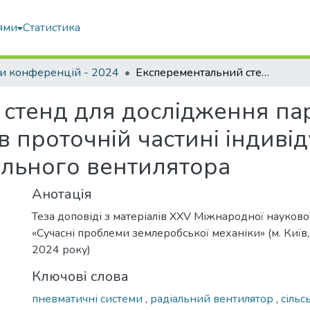
ями
Статистика
и конференцій - 2024
Експерементальний стенд для дослідження параметрів повітряного потоку в проточній частині індивідуального відцентрового радіального вентилятора
стенд для дослідження па
в проточній частині індиві
ального вентилятора
Анотація
Теза доповіді з матеріалів XХV Міжнародної науков
«Сучасні проблеми землеробської механіки» (м. Киї
2024 року)
Ключові слова
пневматичні системи
,
радіальний вентилятор
,
сільс