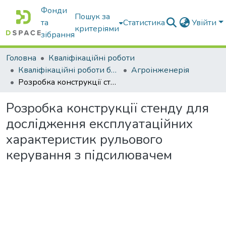
Фонди
Пошук за
та
Статистика
Увійти
критеріями
зібрання
Головна
Кваліфікаційні роботи
Кваліфікаційні роботи бакалаврів
Агроінженерія
Розробка конструкції стенду для дослідження експлуатаційних характеристик рульового керування з підсилювачем
Розробка конструкції стенду для
дослідження експлуатаційних
характеристик рульового
керування з підсилювачем