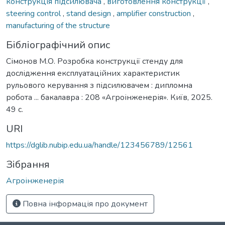
конструкція підсилювача
,
виготовлення конструкції
,
steering control
,
stand design
,
amplifier construction
,
manufacturing of the structure
Бібліографічний опис
Сімонов М.О. Розробка конструкції стенду для
дослідження експлуатаційних характеристик
рульового керування з підсилювачем : дипломна
робота ... бакалавра : 208 «Агроінженерія». Київ, 2025.
49 с.
URI
https://dglib.nubip.edu.ua/handle/123456789/12561
Зібрання
Агроінженерія
Повна інформація про документ