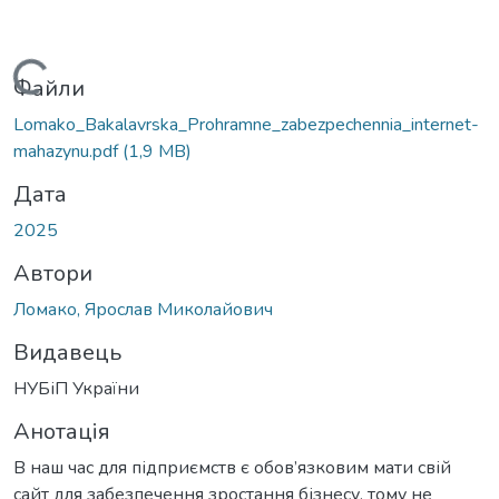
ажиться...
Файли
Lomako_Bakalavrska_Prohramne_zabezpechennia_internet-
mahazynu.pdf
(1,9 MB)
Дата
2025
Автори
Ломако, Ярослав Миколайович
Видавець
НУБіП України
Анотація
В наш час для підприємств є обов’язковим мати свій
сайт для забезпечення зростання бізнесу, тому не