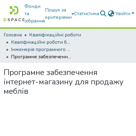
Фонди
Пошук за
та
Статистика
Увійти
критеріями
зібрання
Головна
Кваліфікаційні роботи
Кваліфікаційні роботи бакалаврів
Інженерія програмного забезпечення
Програмне забезпечення інтернет-магазину для продажу меблів
Програмне забезпечення
інтернет-магазину для продажу
меблів