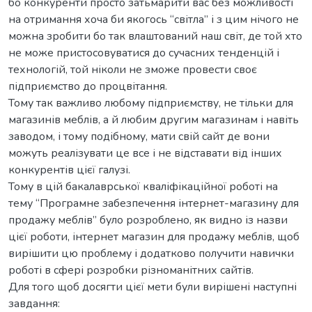
бо конкуренти просто затьмарити вас без можливості
на отримання хоча би якогось “світла” і з цим нічого не
можна зробити бо так влаштований наш світ, де той хто
не може пристосовуватися до сучасних тенденцій і
технологій, той ніколи не зможе провести своє
підприємство до процвітання.
Тому так важливо любому підприємству, не тільки для
магазинів меблів, а й любим другим магазинам і навіть
заводом, і тому подібному, мати свій сайт де вони
можуть реалізувати це все і не відставати від інших
конкурентів цієї галузі.
Тому в цій бакалаврської кваліфікаційної роботі на
тему “Програмне забезпечення інтернет-магазину для
продажу меблів” було розроблено, як видно із назви
цієї роботи, інтернет магазин для продажу меблів, щоб
вирішити цю проблему і додатково получити навички
роботі в сфері розробки різноманітних сайтів.
Для того щоб досягти цієї мети були вирішені наступні
завдання: