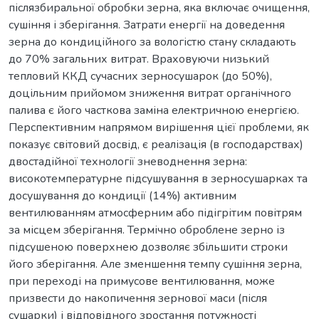
післязбиральної обробки зерна, яка включає очищення,
сушіння і зберігання. Затрати енергії на доведення
зерна до кондиційного за вологістю стану складають
до 70% загальних витрат. Враховуючи низький
тепловий ККД сучасних зерносушарок (до 50%),
доцільним прийомом зниження витрат органічного
палива є його часткова заміна електричною енергією.
Перспективним напрямом вирішення цієї проблеми, як
показує світовий досвід, є реалізація (в господарствах)
двостадійної технології зневоднення зерна:
високотемпературне підсушування в зерносушарках та
досушування до кондиції (14%) активним
вентилюванням атмосферним або підігрітим повітрям
за місцем зберігання. Термічно оброблене зерно із
підсушеною поверхнею дозволяє збільшити строки
його зберігання. Але зменшення темпу сушіння зерна,
при переході на примусове вентилювання, може
призвести до накопичення зернової маси (після
сушарки) і відповідного зростання потужності