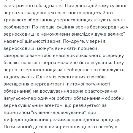
електричного обладнання. При двостадійному сушінні
зерна як складової технологічного процесу його
тривалого зберігання у зерносховищах існують певні
особливості. По-перше, сушіння зерна безпосередньо у
зерносховищі є неможливим внаслідок дуже великої
насипної щільності зерна. По-друге, у зерні в
зерносховищі можуть виникати процеси
саморозігрівання або внаслідок локального осередку
більшої вологості зерна можливе його псування. Тому
зерно із зерносховища за необхідності охолоджують
та досушують. Одним із ефективних способів
зменшення енерговитрат (і питомої потужності
обладнання) на досушування зерна є застосування
імпульсно-періодичної роботи обладнання – обробки
зерна сушильним агентом, що реалізується за
принципом “сушіння-відлежування”, при
диференційованих режимах проведення процесу.
Позитивний досвід використання цього способу в