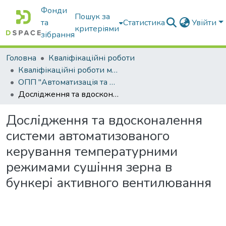
Фонди
Пошук за
та
Статистика
Увійти
критеріями
зібрання
Головна
Кваліфікаційні роботи
Кваліфікаційні роботи магістрів
ОПП "Автоматизація та комп’ютерно-інтегровані технології"
Дослідження та вдосконалення системи автоматизованого керування температурними режимами сушіння зерна в бункері активного вентилювання
Дослідження та вдосконалення
системи автоматизованого
керування температурними
режимами сушіння зерна в
бункері активного вентилювання