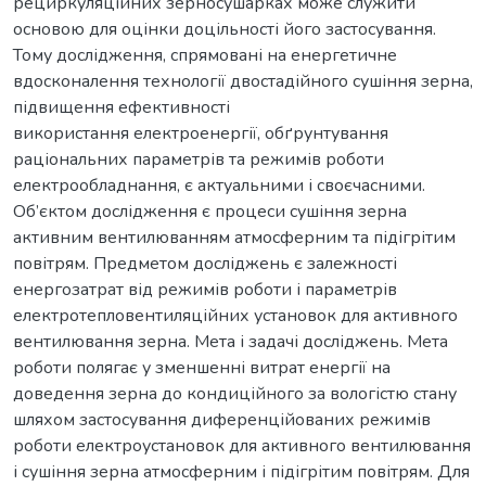
рециркуляційних зерносушарках може служити
основою для оцінки доцільності його застосування.
Тому дослідження, спрямовані на енергетичне
вдосконалення технології двостадійного сушіння зерна,
підвищення ефективності
використання електроенергії, обґрунтування
раціональних параметрів та режимів роботи
електрообладнання, є актуальними і своєчасними.
Об’єктом дослідження є процеси сушіння зерна
активним вентилюванням атмосферним та підігрітим
повітрям. Предметом досліджень є залежності
енергозатрат від режимів роботи і параметрів
електротепловентиляційних установок для активного
вентилювання зерна. Мета і задачі досліджень. Мета
роботи полягає у зменшенні витрат енергії на
доведення зерна до кондиційного за вологістю стану
шляхом застосування диференційованих режимів
роботи електроустановок для активного вентилювання
і сушіння зерна атмосферним і підігрітим повітрям. Для