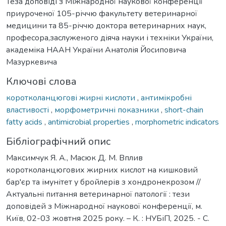
Теза доповіді з Міжнародної наукової конференції
приуроченої 105-річчю факультету ветеринарної
медицини та 85-річчю доктора ветеринарних наук,
професора,заслуженого діяча науки і техніки України,
академіка НААН України Анатолія Йосиповича
Мазуркевича
Ключові слова
коротколанцюгові жирні кислоти
,
антимікробні
властивості
,
морфометричні показники
,
short-chain
fatty acids
,
antimicrobial properties
,
morphometric indicators
Бібліографічний опис
Максимчук Я. А., Масюк Д. М. Вплив
коротколанцюгових жирних кислот на кишковий
бар'єр та імунітет у бройлерів з хондронекрозом //
Актуальні питання ветеринарної патології : тези
доповідей з Міжнародної наукової конференції, м.
Київ, 02-03 жовтня 2025 року. – К. : НУБіП, 2025. - С.