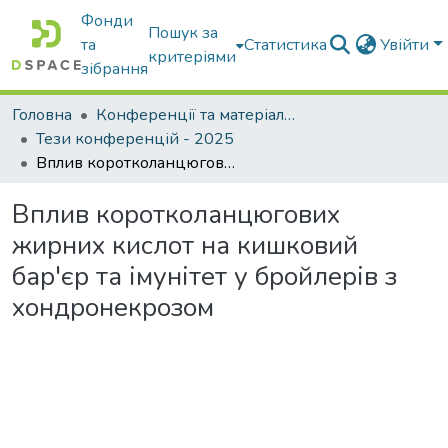
Фонди
Пошук за
та
Статистика
Увійти
критеріями
зібрання
Головна
Конференції та матеріали конференцій
Тези конференцій - 2025
Вплив коротколанцюгових жирних кислот на кишковий бар'єр та імунітет у бройлерів з хондронекрозом
Вплив коротколанцюгових
жирних кислот на кишковий
бар'єр та імунітет у бройлерів з
хондронекрозом