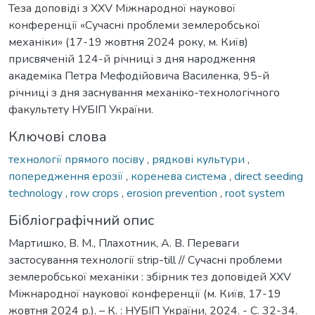
Теза доповіді з XXV Міжнародної наукової
конференції «Сучасні проблеми землеробської
механіки» (17-19 жовтня 2024 року, м. Київ)
присвяченій 124-й річниці з дня народження
академіка Петра Мефодійовича Василенка, 95-й
річниці з дня заснування механіко-технологічного
факультету НУБІП України.
Ключові слова
технології прямого посіву
,
рядкові культури
,
попередження ерозії
,
коренева система
,
direct seeding
technology
,
row crops
,
erosion prevention
,
root system
Бібліографічний опис
Мартишко, В. М., Плахотник, А. В. Переваги
застосування технології strip-till // Сучасні проблеми
землеробської механіки : збірник тез доповідей XXV
Міжнародної наукової конференції (м. Київ, 17-19
жовтня 2024 р.). – К. : НУБІП України, 2024. - С. 32-34.