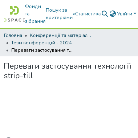
Фонди
Пошук за
та
Статистика
Увійти
критеріями
зібрання
Головна
Конференції та матеріали конференцій
Тези конференцій - 2024
Переваги застосування технології strip-till
Переваги застосування технології
strip-till
житься...