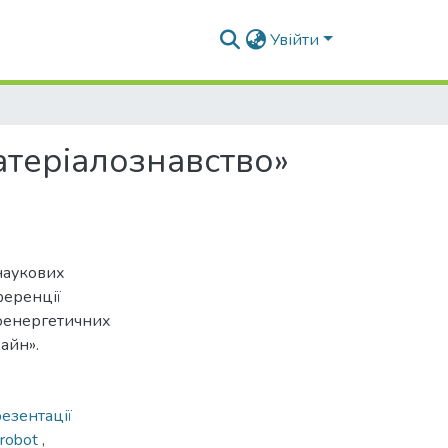
Увійти
атеріалознавство»
наукових
ференції
іоенергетичних
айн».
езентації
 robot
,