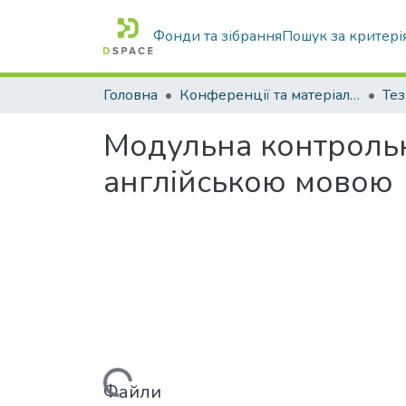
Фонди та зібрання
Пошук за критері
Головна
Конференції та матеріали конференцій
Тез
Модульна контрольн
англійською мовою
Файли