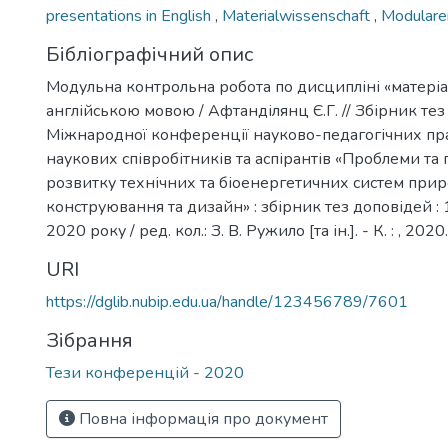
presentations in English
,
Materialwissenschaft
,
Modulare
Бібліографічний опис
Модульна контрольна робота по дисципліні «матері
англійською мовою / Афтанділянц Є.Г. // Збірник те
Міжнародної конференції науково-педагогічних пра
наукових співробітників та аспірантів «Проблеми та
розвитку технічних та біоенергетичних систем при
конструювання та дизайн» : збірник тез доповідей :
2020 року / ред. кол.: З. В. Ружило [та ін.]. - К. : , 2020
URI
https://dglib.nubip.edu.ua/handle/123456789/7601
Зібрання
Тези конференцій - 2020
Повна інформація про документ