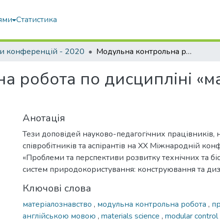
ями
Статистика
и конференцій - 2020
Модульна контрольна робота по дисципліні «матеріалознавство» англійською мовою
а робота по дисципліні «м
Анотація
Тези доповідей науково-педагогічних працівників, 
співробітників та аспірантів на XX Міжнародній кон
«Проблеми та перспективи розвитку технічних та б
систем природокористування: конструювання та диз
Ключові слова
матеріалознавство
,
модульна контрольна робота
,
пр
англійською мовою
,
materials science
,
modular control