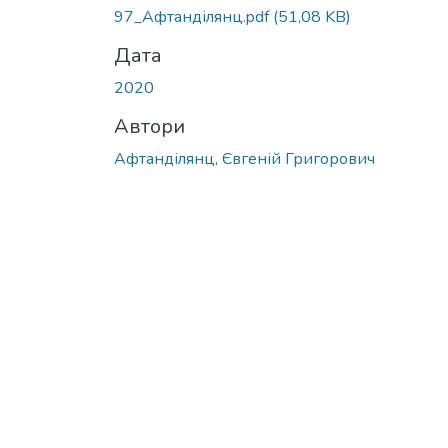
Вантажиться...
97_Афтанділянц.pdf
(51,08 KB)
Дата
2020
Автори
Афтанділянц, Євгеній Григорович