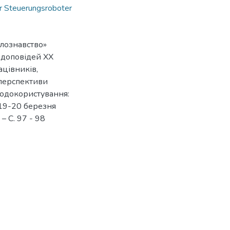
r Steuerungsroboter
алознавство»
з доповідей ХX
цівників,
 перспективи
родокористування:
 19-20 березня
. – С. 97 - 98