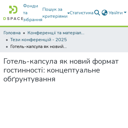
Фонди
Пошук за
та
Статистика
Увійти
критеріями
зібрання
Головна
Конференції та матеріали конференцій
Тези конференцій - 2025
Готель-капсула як новий формат гостинності: концептуальне обґрунтування
Готель-капсула як новий формат
гостинності: концептуальне
обґрунтування