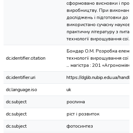
сформовано висновки і проп
виробництву. При виконанні
досліджень і підготовки до 
використано сучасну наукову 
практичну літературу з питан
технології вирощування сої.
Бондар О.М. Розробка елемен
dc.identifier.citation
технології вирощування сої :
... магістра : 201 «Агрономія».
dc.identifier.uri
https://dglib.nubip.edu.ua/ha
dc.language.iso
uk
dc.subject
рослина
dc.subject
ріст і розвиток
dc.subject
фотосинтез