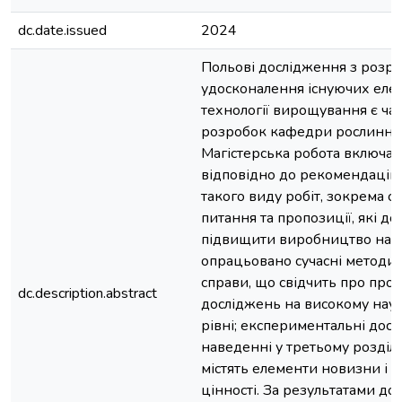
dc.date.issued
2024
Польові дослідження з розро
удосконалення існуючих елем
технології вирощування є ч
розробок кафедри рослинни
Магістерська робота включає
відповідно до рекомендацій
такого виду робіт, зокрема с
питання та пропозиції, які до
підвищити виробництво насін
опрацьовано сучасні методик
справи, що свідчить про про
dc.description.abstract
досліджень на високому на
рівні; експериментальні досл
наведенні у третьому розділі
містять елементи новизни і п
цінності. За результатами до