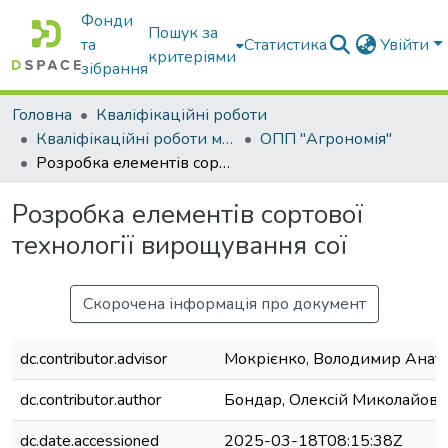
Фонди
Пошук за
та
Статистика
Увійти
критеріями
зібрання
Головна
Кваліфікаційні роботи
Кваліфікаційні роботи магістрів
ОПП "Агрономія"
Розробка елементів сортової технології вирощування сої
Розробка елементів сортової
технології вирощування сої
Скорочена інформація про документ
dc.contributor.advisor
Мокрієнко, Володимир Анат
dc.contributor.author
Бондар, Олексій Миколайови
dc.date.accessioned
2025-03-18T08:15:38Z