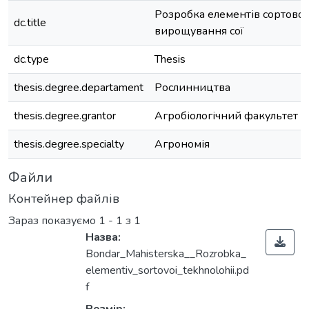
Розробка елементів сортової 
dc.title
вирощування сої
dc.type
Thesis
thesis.degree.departament
Рослинництва
thesis.degree.grantor
Агробіологічний факультет
thesis.degree.specialty
Агрономія
Файли
Контейнер файлів
Зараз показуємо
1 - 1 з 1
Назва:
Bondar_Mahisterska__Rozrobka_
elementiv_sortovoi_tekhnolohii.pd
f