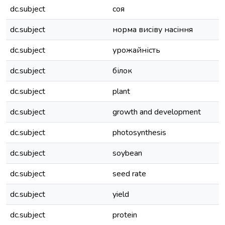
dc.subject
соя
dc.subject
норма висіву насіння
dc.subject
урожайність
dc.subject
білок
dc.subject
plant
dc.subject
growth and development
dc.subject
photosynthesis
dc.subject
soybean
dc.subject
seed rate
dc.subject
yield
dc.subject
protein