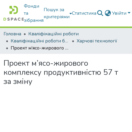
Фонди
Пошук за
та
Статистика
Увійти
критеріями
зібрання
Головна
Кваліфікаційні роботи
Кваліфікаційні роботи бакалаврів
Харчові технології
Проект м’ясо-жирового комплексу продуктивністю 57 т за зміну
Проект м’ясо-жирового
комплексу продуктивністю 57 т
за зміну