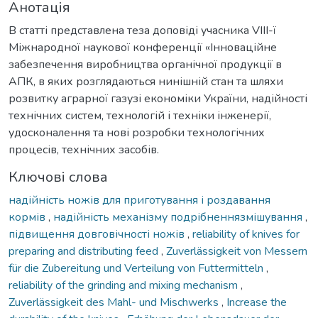
Анотація
В статті представлена теза доповіді учасника VIІІ-ї
Міжнародної наукової конференції «Інноваційне
забезпечення виробництва органічної продукції в
АПК, в яких розглядаються нинішній стан та шляхи
розвитку аграрної газузі економіки України, надійності
технічних систем, технологій і техніки інженерії,
удосконалення та нові розробки технологічних
процесів, технічних засобів.
Ключові слова
надійність ножів для приготування і роздавання
кормів
,
надійність механізму подрібненнязмішування
,
підвищення довговічності ножів
,
reliability of knives for
preparing and distributing feed
,
Zuverlässigkeit von Messern
für die Zubereitung und Verteilung von Futtermitteln
,
reliability of the grinding and mixing mechanism
,
Zuverlässigkeit des Mahl- und Mischwerks
,
Increase the