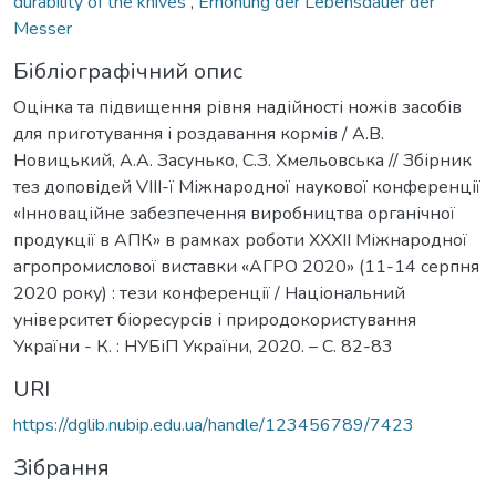
durability of the knives
,
Erhöhung der Lebensdauer der
Messer
Бібліографічний опис
Оцінка та підвищення рівня надійності ножів засобів
для приготування і роздавання кормів / А.В.
Новицький, А.А. Засунько, С.З. Хмельовська // Збірник
тез доповідей VIII-ї Міжнародної наукової конференції
«Інноваційне забезпечення виробництва органічної
продукції в АПК» в рамках роботи XXXII Міжнародної
агропромислової виставки «АГРО 2020» (11-14 серпня
2020 року) : тези конференції / Національний
університет біоресурсів і природокористування
України - К. : НУБіП України, 2020. – C. 82-83
URI
https://dglib.nubip.edu.ua/handle/123456789/7423
Зібрання