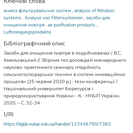
Ключові слова
аналіз фільтрувальних систем
,
analysis of filtration
systems
,
Analyse von Filtersystemen
,
засоби для
очищення повітря
,
air purification products
,
Luftreinigungsprodukte
Бібліографічний опис
Засоби для очищення повітря в подрібнювачах / В.С.
Хмельовський // Збірник тез доповідей міжнародного
науково-практичного семінару «Надійність
сільськогосподарської техніки в системі інноваційних
процесів» (25 червня 2020 р.) : тези конференції /
Національний університет біоресурсів і
природокористування України - К. : НУБіП України,
2020. – C. 32-34
URI
https://dglib.nubip.edu.ua/handle/123456789/7382