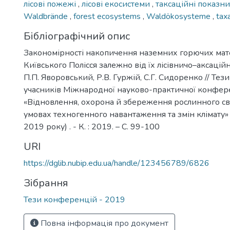
лісові пожежі
,
лісові екосистеми
,
таксаційні показн
Waldbrände
,
forest ecosystems
,
Waldökosysteme
,
taxa
Бібліографічний опис
Закономірності накопичення наземних горючих мате
Київського Полісся залежно від їх лісівничо–аксацій
П.П. Яворовський, Р.В. Гуржій, С.Г. Сидоренко // Тез
учасників Міжнародної науково-практичної конфер
«Відновлення, охорона й збереження рослинного світ
умовах техногенного навантаження та змін клімату»
2019 року) . - К. : 2019. – C. 99-100
URI
https://dglib.nubip.edu.ua/handle/123456789/6826
Зібрання
Тези конференцій - 2019
Повна інформація про документ