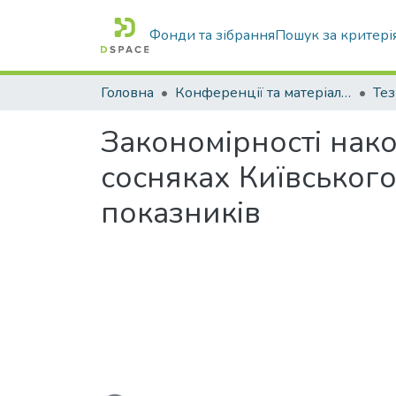
Фонди та зібрання
Пошук за критері
Головна
Конференції та матеріали конференцій
Тез
Закономірності нак
сосняках Київського
показників
Вантажиться...