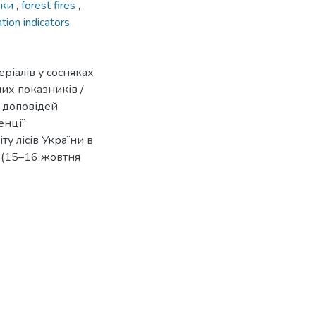
ики
,
forest fires
,
tion indicators
ріалів у сосняках
них показників /
и доповідей
енції
у лісів України в
 (15–16 жовтня