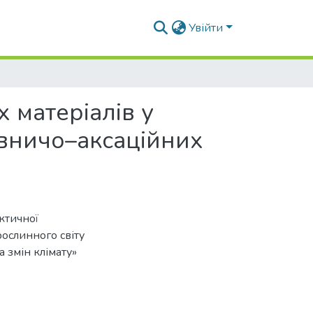
Увійти
 матеріалів у
сівничо–аксаційних
ктичної
ослинного світу
 змін клімату»