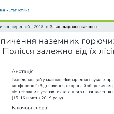
ями
Статистика
и конференцій - 2019
Закономірності накопичення наземних горючих матеріалів у сосняках Київського Полісся залежно від їх лісівничо–аксаційних показників
опичення наземних горючих
 Полісся залежно від їх лі
Анотація
Тези доповідей учасників Міжнародної науково-пра
конференції «Відновлення, охорона й збереження р
лісів України в умовах техногенного навантаження та
(15–16 жовтня 2019 року).
Ключові слова