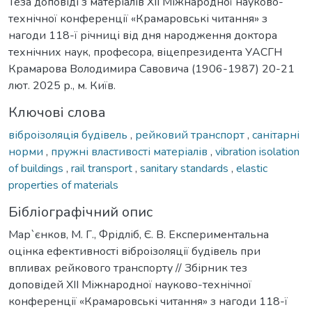
Теза доповіді з матеріалів ХІІ Міжнародної науково-
технічної конференції «Крамаровські читання» з
нагоди 118-ї річниці від дня народження доктора
технічних наук, професора, віцепрезидента УАСГН
Крамарова Володимира Савовича (1906-1987) 20-21
лют. 2025 р., м. Київ.
Ключові слова
віброізоляція будівель
,
рейковий транспорт
,
санітарні
норми
,
пружні властивості матеріалів
,
vibration isolation
of buildings
,
rail transport
,
sanitary standards
,
elastic
properties of materials
Бібліографічний опис
Мар`єнков, М. Г., Фрідліб, Є. В. Експериментальна
оцінка ефективності віброізоляції будівель при
впливах рейкового транспорту // Збірник тез
доповідей ХІІ Міжнародної науково-технічної
конференції «Крамаровські читання» з нагоди 118-ї