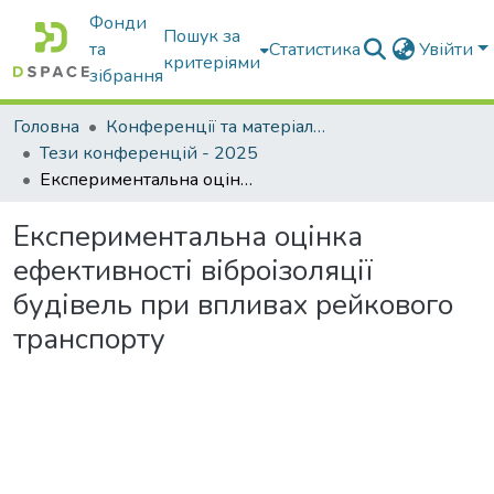
Фонди
Пошук за
та
Статистика
Увійти
критеріями
зібрання
Головна
Конференції та матеріали конференцій
Тези конференцій - 2025
Експериментальна оцінка ефективності віброізоляції будівель при впливах рейкового транспорту
Експериментальна оцінка
ефективності віброізоляції
будівель при впливах рейкового
транспорту