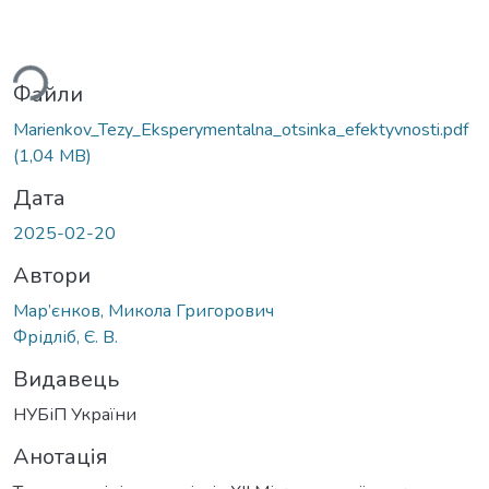
ься...
Файли
Marienkov_Tezy_Eksperymentalna_otsinka_efektyvnosti.pdf
(1,04 MB)
Дата
2025-02-20
Автори
Мар’єнков, Микола Григорович
Фрідліб, Є. В.
Видавець
НУБіП України
Анотація