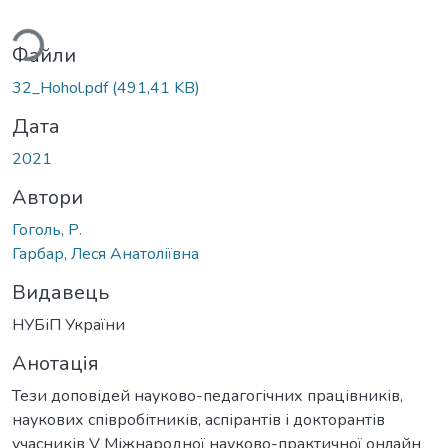
ься...
Файли
32_Hohol.pdf
(491,41 KB)
Дата
2021
Автори
Гоголь, Р.
Гарбар, Леся Анатоліївна
Видавець
НУБіП України
Анотація
Тези доповідей науково-педагогічних працівників,
наукових співробітників, аспірантів і докторантів
учасників V Міжнародної науково-практичної онлайн