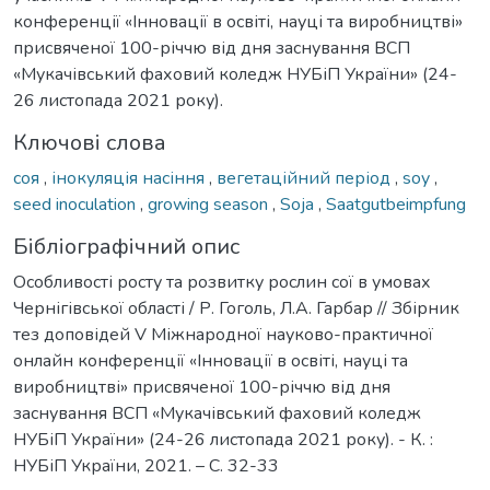
конференції «Інновації в освіті, науці та виробництві»
присвяченої 100-річчю від дня заснування ВСП
«Мукачівський фаховий коледж НУБіП України» (24-
26 листопада 2021 року).
Ключові слова
соя
,
інокуляція насіння
,
вегетаційний період
,
soy
,
seed inoculation
,
growing season
,
Soja
,
Saatgutbeimpfung
Бібліографічний опис
Особливості росту та розвитку рослин сої в умовах
Чернігівської області / Р. Гоголь, Л.А. Гарбар // Збірник
тез доповідей V Міжнародної науково-практичної
онлайн конференції «Інновації в освіті, науці та
виробництві» присвяченої 100-річчю від дня
заснування ВСП «Мукачівський фаховий коледж
НУБіП України» (24-26 листопада 2021 року). - К. :
НУБіП України, 2021. – С. 32-33