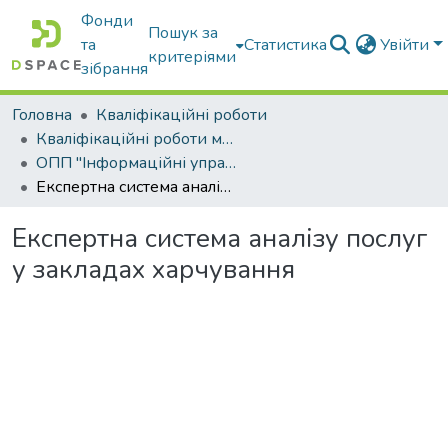
Фонди
Пошук за
та
Статистика
Увійти
критеріями
зібрання
Головна
Кваліфікаційні роботи
Кваліфікаційні роботи магістрів
ОПП "Інформаційні управляючі системи та технології"
Експертна система аналізу послуг у закладах харчування
Експертна система аналізу послуг
у закладах харчування