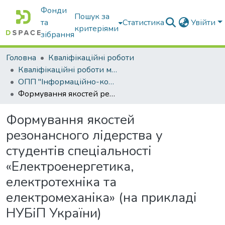
Фонди
Пошук за
та
Статистика
Увійти
критеріями
зібрання
Головна
Кваліфікаційні роботи
Кваліфікаційні роботи магістрів
ОПП "Інформаційно-комунікаційні технології в освіті"
Формування якостей резонансного лідерства у студентів спеціальності «Електроенергетика, електротехніка та електромеханіка» (на прикладі НУБіП України)
Формування якостей
резонансного лідерства у
студентів спеціальності
«Електроенергетика,
електротехніка та
електромеханіка» (на прикладі
НУБіП України)