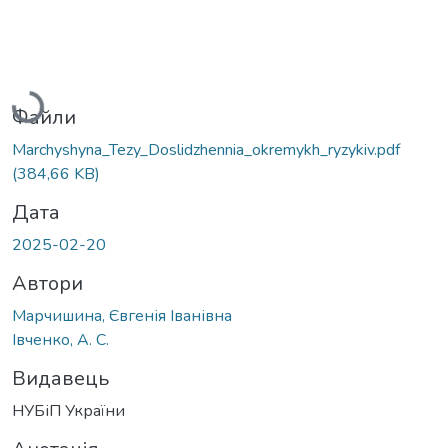
Вантажиться...
Файли
Marchyshyna_Tezy_Doslidzhennia_okremykh_ryzykiv.pdf
(384,66 KB)
Дата
2025-02-20
Автори
Марчишина, Євгенія Іванівна
Івченко, А. С.
Видавець
НУБіП України