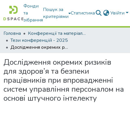
Фонди
Пошук за
та
Статистика
Увійти
критеріями
зібрання
Головна
Конференції та матеріали конференцій
Тези конференцій - 2025
Дослідження окремих ризиків для здоров’я та безпеки працівників при впровадженні систем управління персоналом на основі штучного інтелекту
Дослідження окремих ризиків
для здоров’я та безпеки
працівників при впровадженні
систем управління персоналом на
основі штучного інтелекту