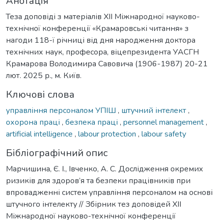
Анотація
Теза доповіді з матеріалів ХІІ Міжнародної науково-
технічної конференції «Крамаровські читання» з
нагоди 118-ї річниці від дня народження доктора
технічних наук, професора, віцепрезидента УАСГН
Крамарова Володимира Савовича (1906-1987) 20-21
лют. 2025 р., м. Київ.
Ключові слова
управління персоналом УПІШ
,
штучний інтелект
,
охорона праці
,
безпека праці
,
personnel management
,
artificial intelligence
,
labour protection
,
labour safety
Бібліографічний опис
Марчишина, Є. І., Івченко, А. С. Дослідження окремих
ризиків для здоров’я та безпеки працівників при
впровадженні систем управління персоналом на основі
штучного інтелекту // Збірник тез доповідей ХІІ
Міжнародної науково-технічної конференції