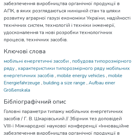
забезпечення виробництва органічної продукції в
АПК, в яких розглядаються нинішній стан та шляхи
розвитку аграрної газузі економіки України, надійності
технічних систем, технологій і техніки інженерії,
удосконалення та нові розробки технологічних
процесів, технічних засобів.
Ключові слова
мобільні енергетичні засоби
,
побудова типорозмірного
ряду
,
характеристики типорозмірного ряду мобільних
енергетичних засобів
,
mobile energy vehicles
,
mobile
Energiefahrzeuge
,
building a size range
,
Aufbau einer
Größenskala
Бібліографічний опис
Головні параметри типажу мобільних енергетичних
засобів / Г. В. Шкарівський // Збірник тез доповідей
VIII-ї Міжнародної наукової конференції «Інноваційне
забезпечення виробництва органічної продукції в