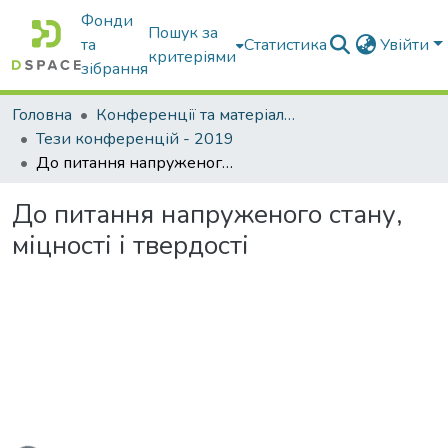
Фонди
Пошук за
та
Статистика
Увійти
критеріями
зібрання
Головна
Конференції та матеріали конференцій
Тези конференцій - 2019
До питання напруженого стану, міцності і твердості
До питання напруженого стану,
міцності і твердості