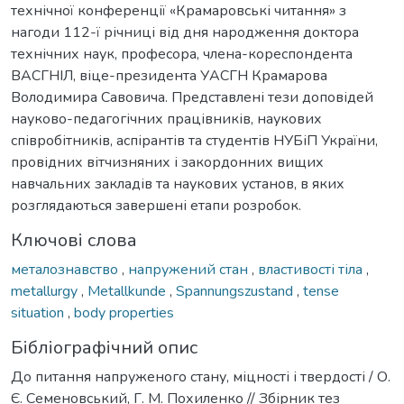
технічної конференції «Крамаровські читання» з
нагоди 112-ї річниці від дня народження доктора
технічних наук, професора, члена-кореспондента
ВАСГНІЛ, віце-президента УАСГН Крамарова
Володимира Савовича. Представлені тези доповідей
науково-педагогічних працівників, наукових
співробітників, аспірантів та студентів НУБіП України,
провідних вітчизняних і закордонних вищих
навчальних закладів та наукових установ, в яких
розглядаються завершені етапи розробок.
Ключові слова
металознавство
,
напружений стан
,
властивості тіла
,
metallurgy
,
Metallkunde
,
Spannungszustand
,
tense
situation
,
body properties
Бібліографічний опис
До питання напруженого стану, міцності і твердості / О.
Є. Семеновський, Г. М. Похиленко // Збірник тез