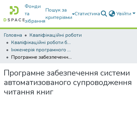
Фонди
Пошук за
та
Статистика
Увійти
критеріями
зібрання
Головна
Кваліфікаційні роботи
Кваліфікаційні роботи бакалаврів
Інженерія програмного забезпечення
Програмне забезпечення системи автоматизованого супроводження читання книг
Програмне забезпечення системи
автоматизованого супроводження
читання книг