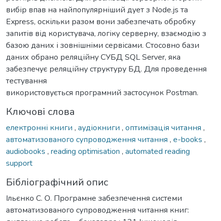
вибір впав на найпопулярніший дует з Node.js та
Express, оскільки разом вони забезпечать обробку
запитів від користувача, логіку серверну, взаємодію з
базою даних і зовнішніми сервісами. Стосовно бази
даних обрано реляційну СУБД SQL Server, яка
забезпечує реляційну структуру БД. Для проведення
тестування
використовується програмний застосунок Postman.
Ключові слова
електронні книги
,
аудіокниги
,
оптимізація читання
,
автоматизованого супроводження читання
,
e-books
,
audiobooks
,
reading optimisation
,
automated reading
support
Бібліографічний опис
Ільєнко С. О. Програмне забезпечення системи
автоматизованого супроводження читання книг: