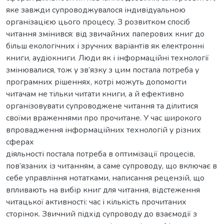
яке завжди супроводжувалося індивідуальною
організацією цього процесу. З розвитком спосіб
читання змінився: від звичайних паперових книг до
більш екологічних і зручних варіантів як електронні
книги, аудіокниги. Люди як і інформаційні технології
змінювалися, тож у зв’язку з цим постала потреба у
програмних рішеннях, котрі можуть допомогти
читачам не тільки читати книги, а й ефективно
організовувати супроводжене читання та ділитися
своїми враженнями про прочитане. У час широкого
впровадження інформаційних технологій у різних
сферах
діяльності постала потреба в оптимізації процесів,
пов’язаних із читанням, а саме супроводу, що включає в
себе управління нотатками, написання рецензій, що
впливають на вибір книг для читання, відстеження
читацької активності: час і кількість прочитаних
сторінок. Звичний підхід супроводу до взаємодії з