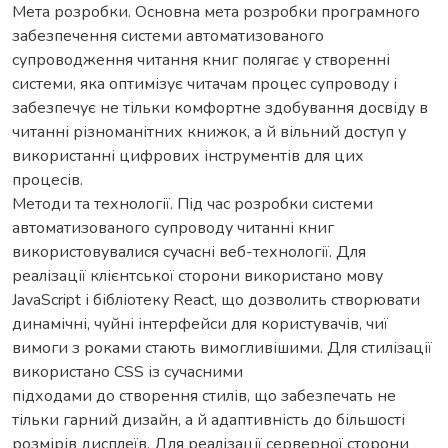
Мета розробки. Основна мета розробки програмного
забезпечення системи автоматизованого
супроводження читання книг полягає у створенні
системи, яка оптимізує читачам процес супроводу і
забезпечує не тільки комфортне здобування досвіду в
читанні різноманітних книжок, а й вільний доступ у
використанні цифрових інструментів для цих
процесів.
Методи та технології. Під час розробки системи
автоматизованого супроводу читанні книг
використовувалися сучасні веб-технології. Для
реалізації клієнтської сторони використано мову
JavaScript і бібліотеку React, що дозволить створювати
динамічні, чуйні інтерфейси для користувачів, чиї
вимоги з роками стають вимогливішими. Для стилізації
використано CSS із сучасними
підходами до створення стилів, що забезпечать не
тільки гарний дизайн, а й адаптивність до більшості
розмірів дисплеїв. Для реалізації серверної сторони