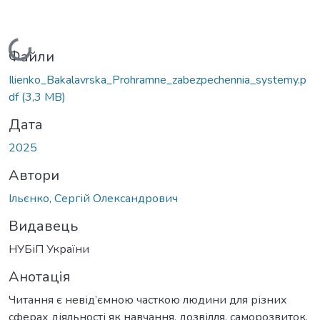
Вантажиться...
Файли
Ilienko_Bakalavrska_Prohramne_zabezpechennia_systemy.p
df
(3,3 MB)
Дата
2025
Автори
Ільєнко, Сергій Олександрович
Видавець
НУБіП України
Анотація
Читання є невід’ємною часткою людини для різних
сферах діяльності як навчання, дозвілля, саморозвиток,