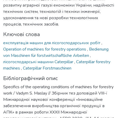
розвитку аграрної газузі економіки України, надійності
технічних систем, технологій і техніки інженерії,
удосконалення та нові розробки технологічних
процесів, технічних засобів.
Ключові слова
експлуатація машин для лісогосподарських робіт
,
Operation of machines for forestry operations
,
Bedienung
von Maschinen für forstwirtschaftliche Arbeiten
,
лісогосподарські машини Caterpillar
,
Caterpillar forestry
machines
,
Caterpillar Forstmaschinen
Бібліографічний опис
Specifics of the operating conditions of machines for forestry
work / Vadym S. Maslay // Збірник тез доповідей VIII-ї
Міжнародної наукової конференції «Інноваційне
забезпечення виробництва органічної продукції в
АПК» в рамках роботи XXXII Міжнародної