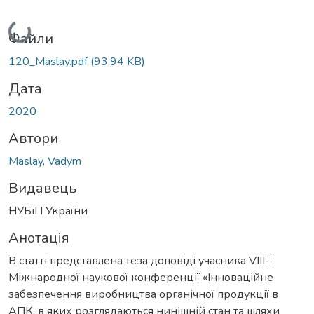
Вантажиться...
Файли
120_Maslay.pdf
(93,94 KB)
Дата
2020
Автори
Maslay, Vadym
Видавець
НУБіП України
Анотація
В статті представлена теза доповіді учасника VIІІ-ї
Міжнародної наукової конференції «Інноваційне
забезпечення виробництва органічної продукції в
АПК, в яких розглядаються нинішній стан та шляхи